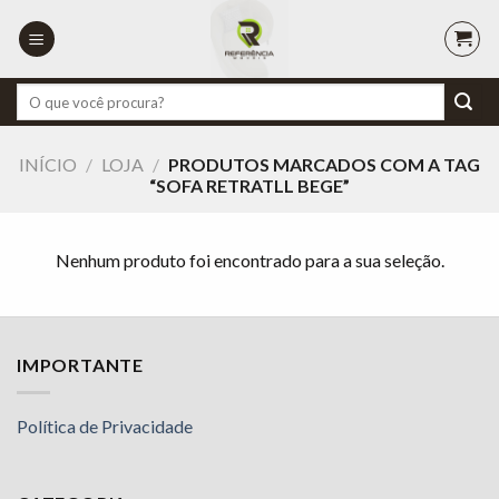
Skip
to
content
Pesquisar
por:
INÍCIO
/
LOJA
/
PRODUTOS MARCADOS COM A TAG
“SOFA RETRATLL BEGE”
Nenhum produto foi encontrado para a sua seleção.
IMPORTANTE
Política de Privacidade