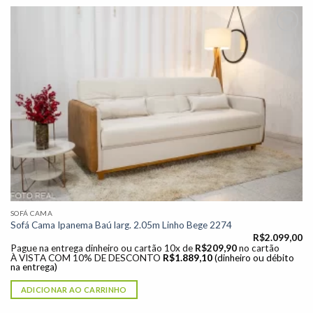
Adicionar
à lista de
desejos"
SOFÁ CAMA
Sofá Cama Ipanema Baú larg. 2.05m Linho Bege 2274
R$
2.099,00
Pague na entrega dinheiro ou cartão 10x de
R$
209,90
no cartão
À VISTA COM 10% DE DESCONTO
R$
1.889,10
(dinheiro ou débito
na entrega)
ADICIONAR AO CARRINHO