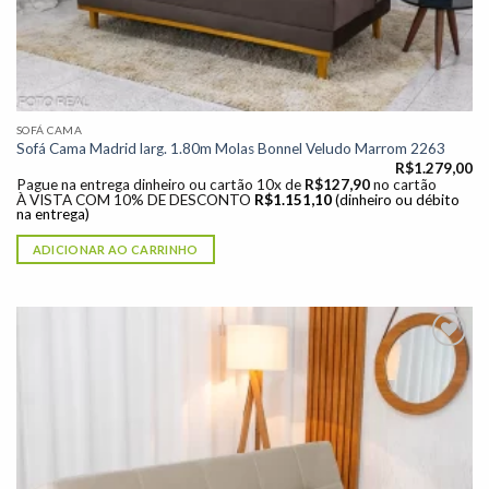
SOFÁ CAMA
Sofá Cama Madrid larg. 1.80m Molas Bonnel Veludo Marrom 2263
R$
1.279,00
Pague na entrega dinheiro ou cartão 10x de
R$
127,90
no cartão
À VISTA COM 10% DE DESCONTO
R$
1.151,10
(dinheiro ou débito
na entrega)
ADICIONAR AO CARRINHO
Adicionar
à lista de
desejos"