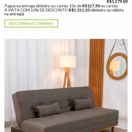
R$
1.279,00
Pague na entrega dinheiro ou cartão 10x de
R$
127,90
no cartão
À VISTA COM 10% DE DESCONTO
R$
1.151,10
(dinheiro ou débito
na entrega)
ADICIONAR AO CARRINHO
Adicionar
à lista de
desejos"