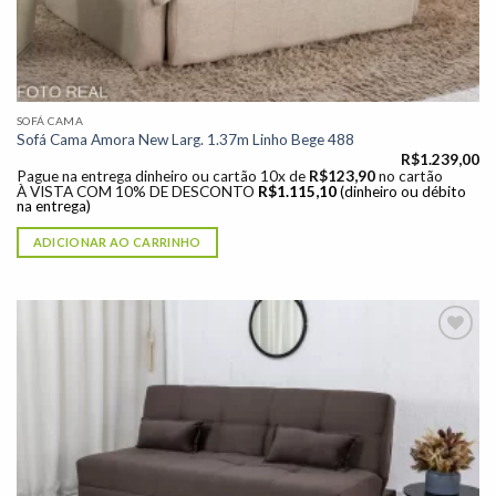
SOFÁ CAMA
Sofá Cama Amora New Larg. 1.37m Linho Bege 488
R$
1.239,00
Pague na entrega dinheiro ou cartão 10x de
R$
123,90
no cartão
À VISTA COM 10% DE DESCONTO
R$
1.115,10
(dinheiro ou débito
na entrega)
ADICIONAR AO CARRINHO
Adicionar
à lista de
desejos"