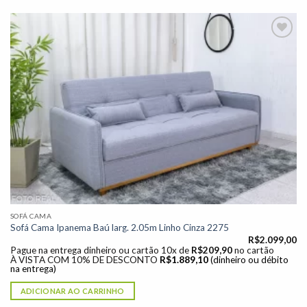
Adicionar
à lista de
desejos"
SOFÁ CAMA
Sofá Cama Ipanema Baú larg. 2.05m Linho Cinza 2275
R$
2.099,00
Pague na entrega dinheiro ou cartão 10x de
R$
209,90
no cartão
À VISTA COM 10% DE DESCONTO
R$
1.889,10
(dinheiro ou débito
na entrega)
ADICIONAR AO CARRINHO