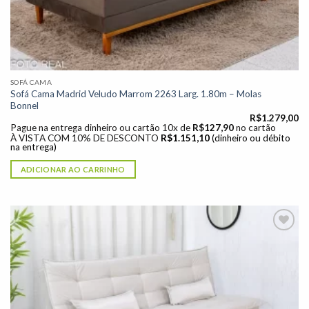
SOFÁ CAMA
Sofá Cama Madrid Veludo Marrom 2263 Larg. 1.80m – Molas
Bonnel
R$
1.279,00
Pague na entrega dinheiro ou cartão 10x de
R$
127,90
no cartão
À VISTA COM 10% DE DESCONTO
R$
1.151,10
(dinheiro ou débito
na entrega)
ADICIONAR AO CARRINHO
Adicionar
à lista de
desejos"