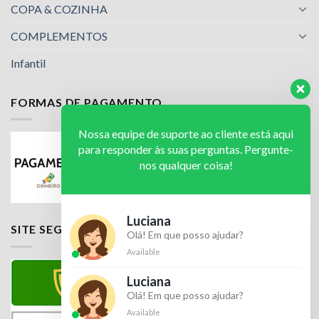
COPA & COZINHA
COMPLEMENTOS
Infantil
FORMAS DE PAGAMENTO
Nossa equipe de suporte ao cliente está aqui
para responder às suas perguntas. Pergunte-
nos qualquer coisa!
Luciana
SITE SEGURO
Olá! Em que posso ajudar?
Available
Luciana
Olá! Em que posso ajudar?
Available