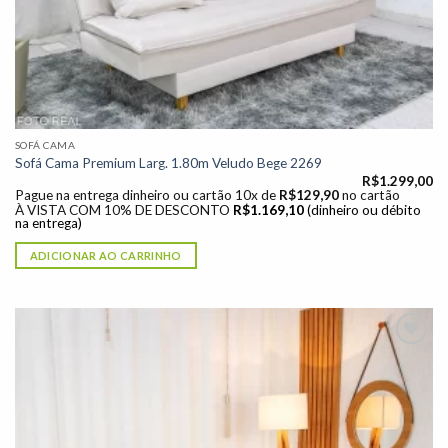
SOFÁ CAMA
Sofá Cama Premium Larg. 1.80m Veludo Bege 2269
R$
1.299,00
Pague na entrega dinheiro ou cartão 10x de
R$
129,90
no cartão
À VISTA COM 10% DE DESCONTO
R$
1.169,10
(dinheiro ou débito
na entrega)
ADICIONAR AO CARRINHO
Adicionar
à lista de
desejos"