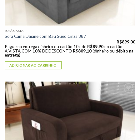
SOFÁ CAMA
Sofá Cama Daiane com Baú Sued Cinza 387
R$
899,00
Pague na entrega dinheiro ou cartão 10x de
R$
89,90
no cartão
À VISTA COM 10% DE DESCONTO
R$
809,10
(dinheiro ou débito na
entrega)
ADICIONAR AO CARRINHO
Adicionar
à lista de
desejos"