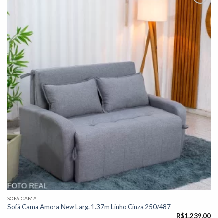
Adicionar
à lista de
desejos"
SOFÁ CAMA
Sofá Cama Amora New Larg. 1.37m Linho Cinza 250/487
R$
1.239,00