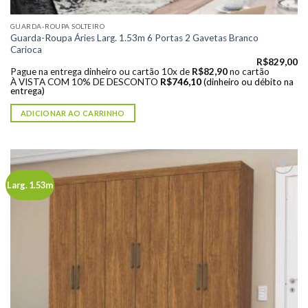
GUARDA-ROUPA SOLTEIRO
Guarda-Roupa Áries Larg. 1.53m 6 Portas 2 Gavetas Branco
Carioca
R$
829,00
Pague na entrega dinheiro ou cartão 10x de
R$
82,90
no cartão
À VISTA COM 10% DE DESCONTO
R$
746,10
(dinheiro ou débito na
entrega)
ADICIONAR AO CARRINHO
Larg. 1.53m
Adicionar
à lista de
desejos"