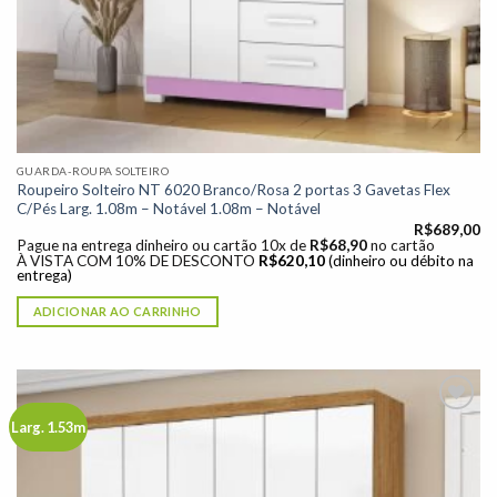
GUARDA-ROUPA SOLTEIRO
Roupeiro Solteiro NT 6020 Branco/Rosa 2 portas 3 Gavetas Flex
C/Pés Larg. 1.08m – Notável 1.08m – Notável
R$
689,00
Pague na entrega dinheiro ou cartão 10x de
R$
68,90
no cartão
À VISTA COM 10% DE DESCONTO
R$
620,10
(dinheiro ou débito na
entrega)
ADICIONAR AO CARRINHO
Larg. 1.53m
Adicionar
à lista de
desejos"