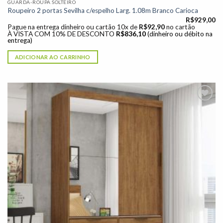
GUARDA-ROUPA SOLTEIRO
Roupeiro 2 portas Sevilha c/espelho Larg. 1.08m Branco Carioca
R$
929,00
Pague na entrega dinheiro ou cartão 10x de
R$
92,90
no cartão
À VISTA COM 10% DE DESCONTO
R$
836,10
(dinheiro ou débito na
entrega)
ADICIONAR AO CARRINHO
Adicionar
à lista de
desejos"