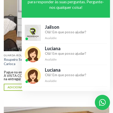
para responder às suas perguntas. Pergunte-
nos qualquer coisa!
Jailson
Olá! Em que posso ajudar?
Available
Luciana
Olá! Em que posso ajudar?
GUARDA-ROUPA SOLTEIRO
Roupeiro Sevilha 3 Portas 9 Gavetas C/Espelho Larg. 1.62m Branco
Available
Carioca
R$
1.289,00
Luciana
Pague na entrega dinheiro ou cartão 10x de
R$
128,90
no cartão
Olá! Em que posso ajudar?
À VISTA COM 10% DE DESCONTO
R$
1.160,10
(dinheiro ou débito
na entrega)
Available
ADICIONAR AO CARRINHO