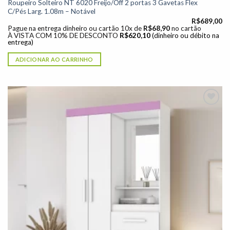
Roupeiro Solteiro NT 6020 Freijo/Off 2 portas 3 Gavetas Flex
C/Pés Larg. 1.08m – Notável
R$
689,00
Pague na entrega dinheiro ou cartão 10x de
R$
68,90
no cartão
À VISTA COM 10% DE DESCONTO
R$
620,10
(dinheiro ou débito na
entrega)
ADICIONAR AO CARRINHO
Adicionar
à lista de
desejos"