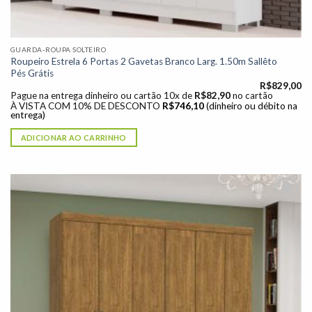
GUARDA-ROUPA SOLTEIRO
Roupeiro Estrela 6 Portas 2 Gavetas Branco Larg. 1.50m Sallêto
Pés Grátis
R$
829,00
Pague na entrega dinheiro ou cartão 10x de
R$
82,90
no cartão
À VISTA COM 10% DE DESCONTO
R$
746,10
(dinheiro ou débito na
entrega)
ADICIONAR AO CARRINHO
Adicionar
à lista de
desejos"