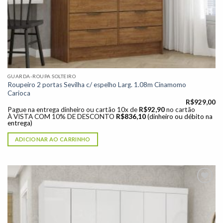
GUARDA-ROUPA SOLTEIRO
Roupeiro 2 portas Sevilha c/ espelho Larg. 1.08m Cinamomo
Carioca
R$
929,00
Pague na entrega dinheiro ou cartão 10x de
R$
92,90
no cartão
À VISTA COM 10% DE DESCONTO
R$
836,10
(dinheiro ou débito na
entrega)
ADICIONAR AO CARRINHO
Adicionar
à lista de
desejos"