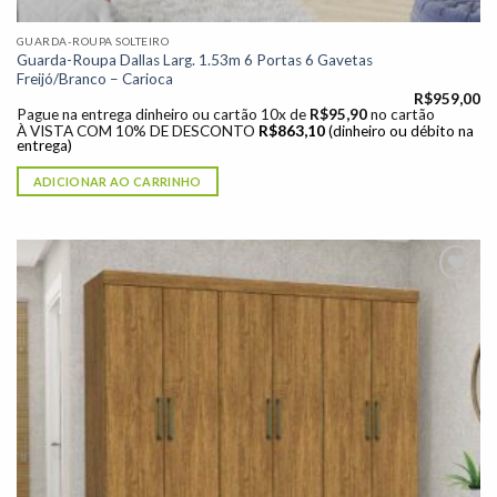
GUARDA-ROUPA SOLTEIRO
Guarda-Roupa Dallas Larg. 1.53m 6 Portas 6 Gavetas
Freijó/Branco – Carioca
R$
959,00
Pague na entrega dinheiro ou cartão 10x de
R$
95,90
no cartão
À VISTA COM 10% DE DESCONTO
R$
863,10
(dinheiro ou débito na
entrega)
ADICIONAR AO CARRINHO
Adicionar
à lista de
desejos"