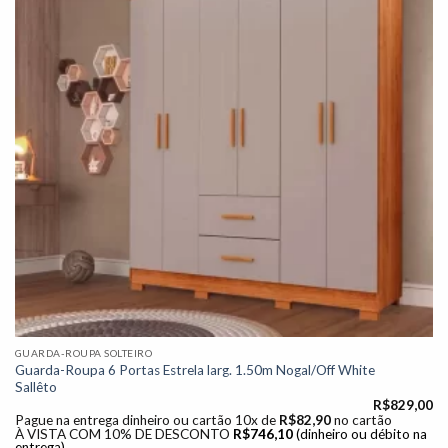
Adicionar
à lista de
desejos"
GUARDA-ROUPA SOLTEIRO
Guarda-Roupa 6 Portas Estrela larg. 1.50m Nogal/Off White
Sallêto
R$
829,00
Pague na entrega dinheiro ou cartão 10x de
R$
82,90
no cartão
À VISTA COM 10% DE DESCONTO
R$
746,10
(dinheiro ou débito na
entrega)