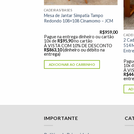
CADEIRAS/BASES
Mesa de Jantar Simpatia Tampo
Redondo 108×108 Cinamomo – JCM
R$
959,00
CADEI
Pague na entrega dinheiro ou cartão
ena Redonda
2 Cad
10x de
R$
95,90
no cartão
Base Cinamomo –
514 M
À VISTA COM 10% DE DESCONTO
R$
863,10
(dinheiro ou débito na
Entr
entrega)
R$
769,00
dinheiro ou cartão
Pague
ADICIONAR AO CARRINHO
 cartão
10x 
% DE DESCONTO
À VI
o ou débito na
R$
44
entre
ARRINHO
AD
Nossa equipe de suporte ao cliente está aqui
IMPORTANTE
CA
para responder às suas perguntas. Pergunte-
nos qualquer coisa!