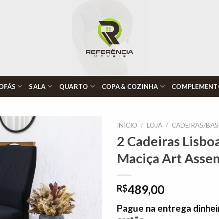
OFÁS
SALA
QUARTO
COPA & COZINHA
COMPLEMENT
INÍCIO
/
LOJA
/
CADEIRAS/BAS
2 Cadeiras Lisbo
Maciça Art Asse
Adicionar
à lista de
desejos"
489,00
R$
Pague na entrega dinhei