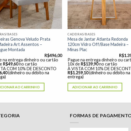
RAS/BASES
CADEIRAS/BASES
eiras Genova Veludo Prata
Mesa de Jantar Atlanta Redonda
adeira Art Assentos –
120cm Vidro Off/Base Madeira –
egue Montada
Minas Plac
R$
496,00
R$
1.3
 na entrega dinheiro ou cartão
Pague na entrega dinheiro ou car
de
R$
49,60
no cartão
10x de
R$
139,90
no cartão
STA COM 10% DE DESCONTO
À VISTA COM 10% DE DESCON
6,40
(dinheiro ou débito na
R$
1.259,10
(dinheiro ou débito na
ga)
entrega)
ICIONAR AO CARRINHO
ADICIONAR AO CARRINHO
TEGORIA
FORMAS DE PAGAMENT