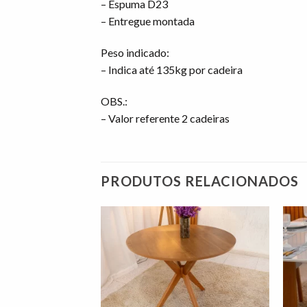
– Espuma D23
– Entregue montada
Peso indicado:
– Indica até 135kg por cadeira
OBS.:
– Valor referente 2 cadeiras
PRODUTOS RELACIONADOS
Adicionar
Adicionar
à lista de
à lista de
desejos"
desejos"