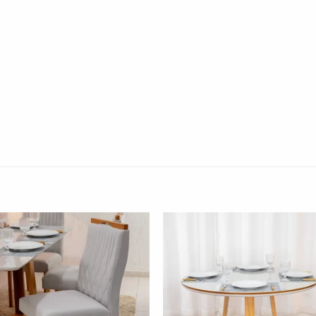
Adicionar
Adicio
à lista de
à lista
desejos"
desej