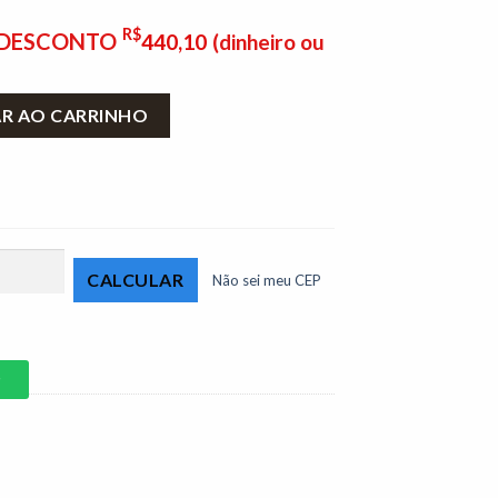
R$
E DESCONTO
440,10
(dinheiro ou
adeira Maciça Art Assento quantidade
AR AO CARRINHO
Não sei meu CEP
P