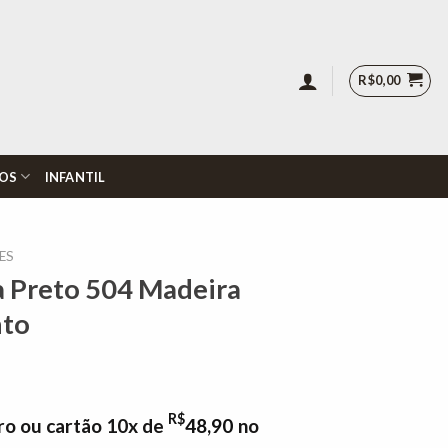
R$
0,00
OS
INFANTIL
ES
a Preto 504 Madeira
nto
R$
ro ou cartão 10x de
48,90
no