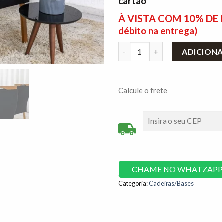
cartão
À VISTA COM 10% D
débito na entrega)
2 Cadeiras Lisboa Preto 504 M
ADICION
Calcule o frete
CHAME NO WHATZAP
Categoria:
Cadeiras/Bases