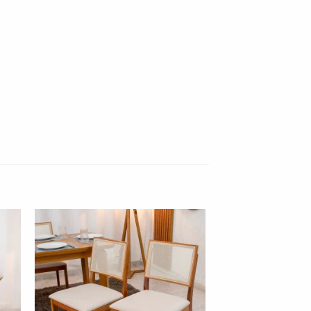
nar
Adicionar
 de
à lista de
os"
desejos"