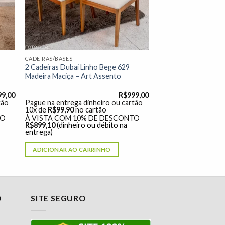
CADEIRAS/BASES
2 Cadeiras Dubai Linho Bege 629
Madeira Maciça – Art Assento
99,00
R$
999,00
tão
Pague na entrega dinheiro ou cartão
10x de
R$
99,90
no cartão
TO
À VISTA COM 10% DE DESCONTO
R$
899,10
(dinheiro ou débito na
entrega)
ADICIONAR AO CARRINHO
O
SITE SEGURO