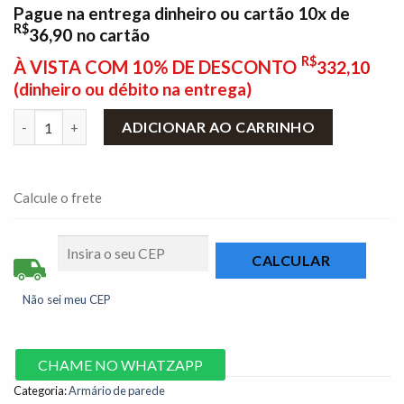
Pague na entrega dinheiro ou cartão 10x de
R$
36,90
no cartão
R$
À VISTA COM 10% DE DESCONTO
332,10
(dinheiro ou débito na entrega)
Armário Aéreo Cozinha Pérola 2 Portas Larg. 1.20m Cinamomo/P
ADICIONAR AO CARRINHO
Calcule o frete
Não sei meu CEP
CHAME NO WHATZAPP
Categoria:
Armário de parede