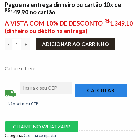
Pague na entrega dinheiro ou cartão 10x de
R$
149,90
no cartão
R$
À VISTA COM 10% DE DESCONTO
1.349,10
(dinheiro ou débito na entrega)
Armário de Cozinha Acácia larg. 2.18m Cinamomo/Preto Sallêto
ADICIONAR AO CARRINHO
Calcule o frete
Não sei meu CEP
CHAME NO WHATZAPP
Categoria:
Cozinha compacta