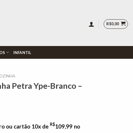
R$
0,00
OS
INFANTIL
COZINHA
nha Petra Ype-Branco –
R$
ro ou cartão 10x de
109,99
no