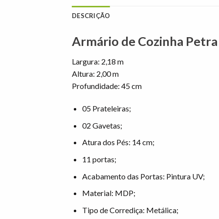
DESCRIÇÃO
Armário de Cozinha Petr
Largura: 2,18 m
Altura: 2,00 m
Profundidade: 45 cm
05 Prateleiras;
02 Gavetas;
Atura dos Pés: 14 cm;
11 portas;
Acabamento das Portas: Pintura UV;
Material: MDP;
Tipo de Corrediça: Metálica;