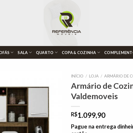
OFÁS
SALA
QUARTO
COPA & COZINHA
COMPLEMENT
INÍCIO
/
LOJA
/
ARMÁRIO DE 
Armário de Cozi
Valdemoveis
Adicionar
à lista de
desejos"
1.099,90
R$
Pague na entrega dinhei