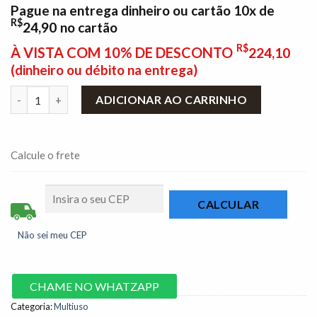
Pague na entrega dinheiro ou cartão 10x de
R$
24,90
no cartão
R$
À VISTA COM 10% DE DESCONTO
224,10
(dinheiro ou débito na entrega)
Armário Multiuso Nina Larg. 0.53m Branco Rud Rack quantidade
ADICIONAR AO CARRINHO
Calcule o frete
Não sei meu CEP
CHAME NO WHATZAPP
Categoria:
Multiuso