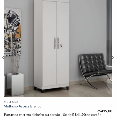
Adicionar
à lista de
desejos"
MULTIUSO
Multiuso Asteca Branco
R$
419,00
Pague na entrega dinheiro ou cartão 10x de
R$
41,90
no cartão