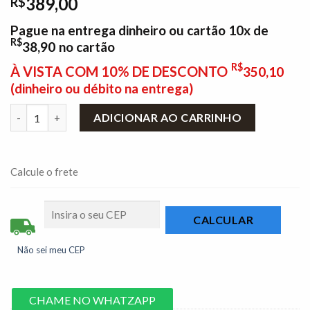
389,00
R$
Pague na entrega dinheiro ou cartão 10x de
R$
38,90
no cartão
R$
À VISTA COM 10% DE DESCONTO
350,10
(dinheiro ou débito na entrega)
Balcão 3 Portas 2 Gavetas C/Tampo Damasco/Off White Larg. 
ADICIONAR AO CARRINHO
Calcule o frete
Não sei meu CEP
CHAME NO WHATZAPP