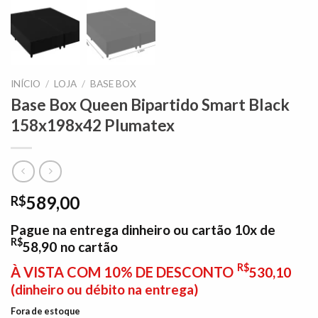
INÍCIO
/
LOJA
/
BASE BOX
Base Box Queen Bipartido Smart Black
158x198x42 Plumatex
589,00
R$
Pague na entrega dinheiro ou cartão 10x de
R$
58,90
no cartão
R$
À VISTA COM 10% DE DESCONTO
530,10
(dinheiro ou débito na entrega)
Fora de estoque