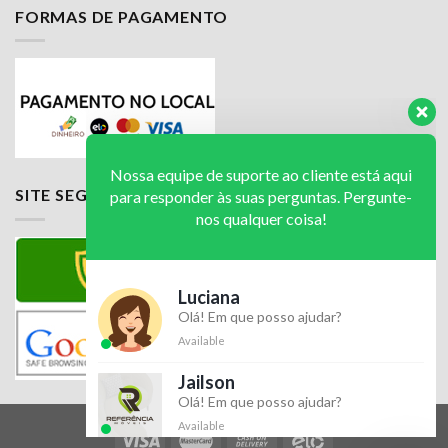
FORMAS DE PAGAMENTO
Nossa equipe de suporte ao cliente está aqui
para responder às suas perguntas. Pergunte-
nos qualquer coisa!
Luciana
SITE SEGURO
Olá! Em que posso ajudar?
Available
Jailson
Olá! Em que posso ajudar?
Available
Luciana
Olá! Em que posso ajudar?
Available