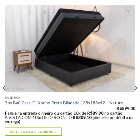
Adicionar
à lista de
desejos"
BASE BOX
Box Baú Casal Eli Korino Preto Blindado 138x188x42 – Nature
R$
899,00
Pague na entrega dinheiro ou cartão 10x de
R$
89,90
no cartão
À VISTA COM 10% DE DESCONTO
R$
809,10
(dinheiro ou débito na
entrega)
ADICIONAR AO CARRINHO