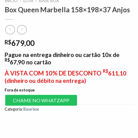
INÍCIO
/
LOJA
/
BASE BOX
Box Queen Marbella 158×198×37 Anjos
679,00
R$
Pague na entrega dinheiro ou cartão 10x de
R$
67,90
no cartão
R$
À VISTA COM 10% DE DESCONTO
611,10
(dinheiro ou débito na entrega)
Fora de estoque
CHAME NO WHATZAPP
Categoria:
Base box