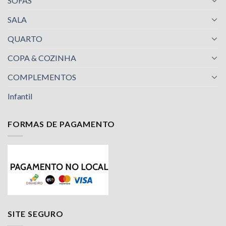
SOFÁS
SALA
QUARTO
COPA & COZINHA
COMPLEMENTOS
Infantil
FORMAS DE PAGAMENTO
Nossa equipe de suporte ao cliente está aqui
para responder às suas perguntas. Pergunte-
nos qualquer coisa!
Jailson
SITE SEGURO
Olá! Em que posso ajudar?