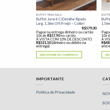
BUFFET PARA SALA
BUFFE
Buffet Jurerê C/Detalhe Ripado
Buffe
Larg. 1.36m Off/Freijó – Colibri
1.56
R$
579,00
Pague na entrega dinheiro ou cartão
Pague
10x de
R$
57,90
no cartão
10x 
À VISTA COM 10% DE DESCONTO
À VI
R$
521,10
(dinheiro ou débito na
R$
48
entrega)
entre
ADICIONAR AO CARRINHO
AD
IMPORTANTE
CA
Política de Privacidade
NO
Nossa equipe de suporte ao cliente está aqui
SOF
para responder às suas perguntas. Pergunte-