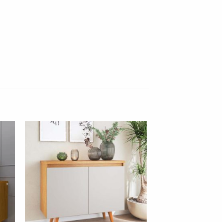
nar
Adicionar
 de
à lista de
os"
desejos"