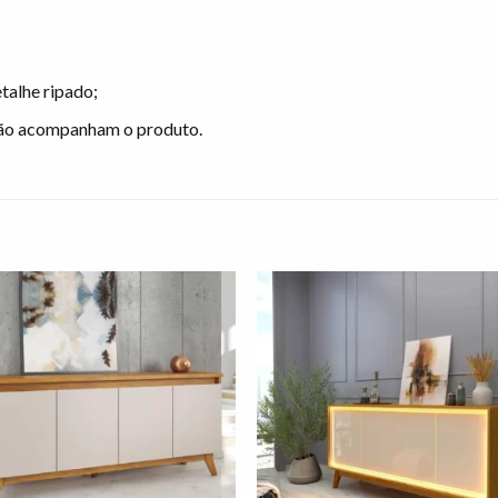
talhe ripado;
não acompanham o produto.
Adicionar
Adicio
à lista de
à lista
desejos"
desej