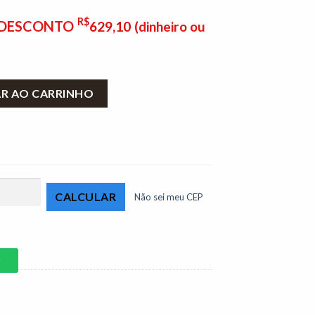
R$
E DESCONTO
629,10
(dinheiro ou
Gaveta Freijó/Off White Linea Brasil quantidade
AR AO CARRINHO
Não sei meu CEP
P