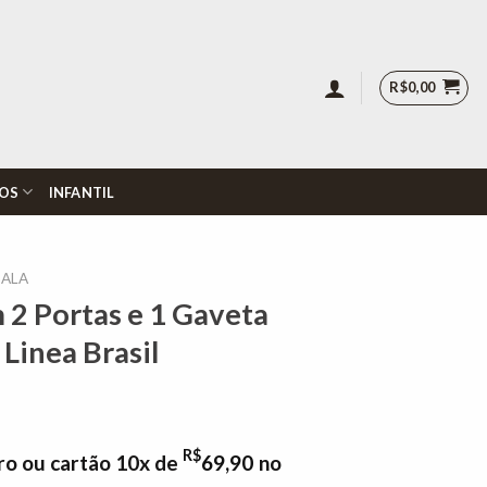
R$
0,00
OS
INFANTIL
SALA
 2 Portas e 1 Gaveta
Linea Brasil
R$
ro ou cartão 10x de
69,90
no