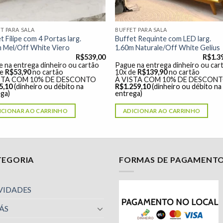
T PARA SALA
BUFFET PARA SALA
t Filipe com 4 Portas larg.
Buffet Requinte com LED larg.
m Mel/Off White Viero
1.60m Naturale/Off White Gelius
R$
539,00
R$
1.3
 na entrega dinheiro ou cartão
Pague na entrega dinheiro ou car
de
R$
53,90
no cartão
10x de
R$
139,90
no cartão
STA COM 10% DE DESCONTO
À VISTA COM 10% DE DESCON
5,10
(dinheiro ou débito na
R$
1.259,10
(dinheiro ou débito na
ga)
entrega)
ICIONAR AO CARRINHO
ADICIONAR AO CARRINHO
TEGORIA
FORMAS DE PAGAMENT
VIDADES
ÁS