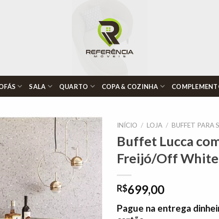
OFÁS
SALA
QUARTO
COPA & COZINHA
COMPLEMENT
INÍCIO
/
LOJA
/
BUFFET PARA 
Buffet Lucca com
Freijó/Off White 
Adicionar
à lista de
desejos"
699,00
R$
Pague na entrega dinhei