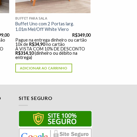
BUFFET PARA SALA
Buffet Uno com 2 Portas larg.
1.01m Mel/Off White Viero
99,00
R$
349,00
tão
Pague na entrega dinheiro ou cartão
10x de
R$
34,90
no cartão
TO
À VISTA COM 10% DE DESCONTO
R$
314,10
(dinheiro ou débito na
entrega)
ADICIONAR AO CARRINHO
O
SITE SEGURO