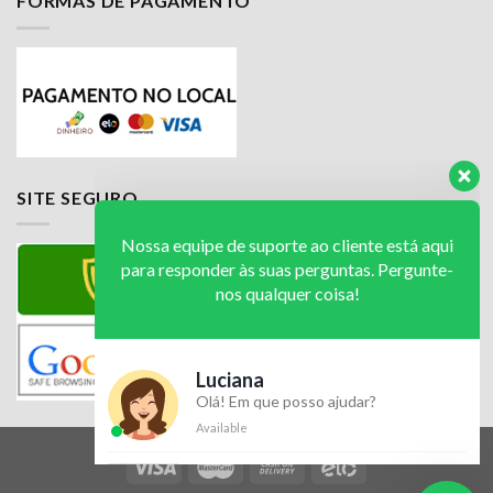
FORMAS DE PAGAMENTO
Nossa equipe de suporte ao cliente está aqui
para responder às suas perguntas. Pergunte-
nos qualquer coisa!
Luciana
SITE SEGURO
Olá! Em que posso ajudar?
Available
Jailson
Olá! Em que posso ajudar?
Available
Luciana
Olá! Em que posso ajudar?
Available