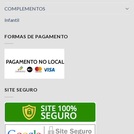
COMPLEMENTOS
Infantil
FORMAS DE PAGAMENTO
Nossa equipe de suporte ao cliente está aqui
para responder às suas perguntas. Pergunte-
nos qualquer coisa!
Luciana
SITE SEGURO
Olá! Em que posso ajudar?
Available
Jailson
Olá! Em que posso ajudar?
Available