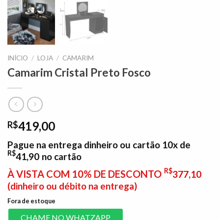
INÍCIO
/
LOJA
/
CAMARIM
Camarim Cristal Preto Fosco
419,00
R$
Pague na entrega dinheiro ou cartão 10x de
R$
41,90
no cartão
R$
À VISTA COM 10% DE DESCONTO
377,10
(dinheiro ou débito na entrega)
Fora de estoque
CHAME NO WHATZAPP