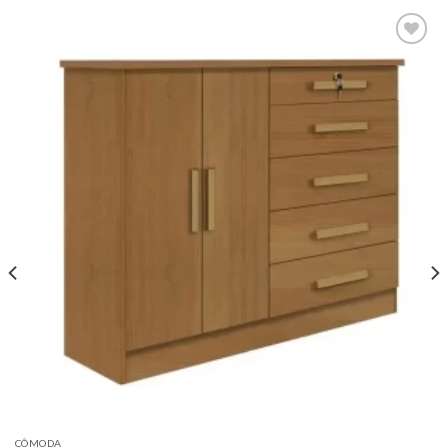
Adicionar
à lista de
desejos"
CÔMODA