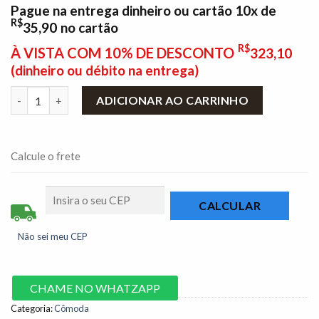
Pague na entrega dinheiro ou cartão 10x de
R$
35,90
no cartão
R$
À VISTA COM 10% DE DESCONTO
323,10
(dinheiro ou débito na entrega)
Cômoda 5 Gavetas 1 Porta Miami Manchester CO801 Fellicci qu
ADICIONAR AO CARRINHO
Calcule o frete
Não sei meu CEP
CHAME NO WHATZAPP
Categoria:
Cômoda