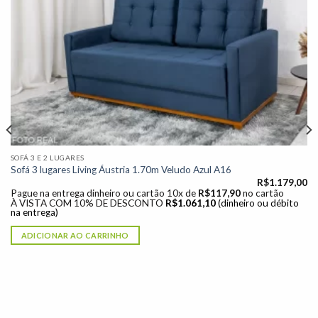
Adicionar
à lista de
desejos"
SOFÁ 3 E 2 LUGARES
Sofá 3 lugares Living Áustria 1.70m Veludo Azul A16
R$
1.179,00
Pague na entrega dinheiro ou cartão 10x de
R$
117,90
no cartão
À VISTA COM 10% DE DESCONTO
R$
1.061,10
(dinheiro ou débito
na entrega)
ADICIONAR AO CARRINHO