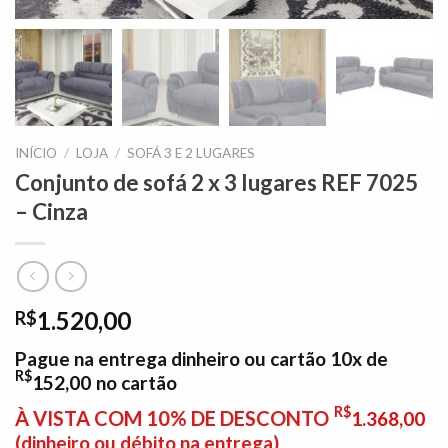
INÍCIO
/
LOJA
/
SOFÁ 3 E 2 LUGARES
Conjunto de sofá 2 x 3 lugares REF 7025
– Cinza
1.520,00
R$
Pague na entrega dinheiro ou cartão 10x de
R$
152,00
no cartão
R$
À VISTA COM 10% DE DESCONTO
1.368,00
(dinheiro ou débito na entrega)