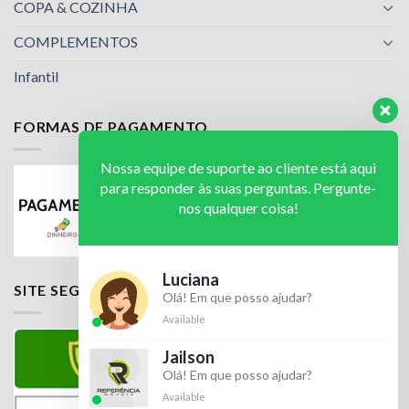
COPA & COZINHA
COMPLEMENTOS
Infantil
FORMAS DE PAGAMENTO
Nossa equipe de suporte ao cliente está aqui
para responder às suas perguntas. Pergunte-
nos qualquer coisa!
Luciana
SITE SEGURO
Olá! Em que posso ajudar?
Available
Jailson
Olá! Em que posso ajudar?
Available