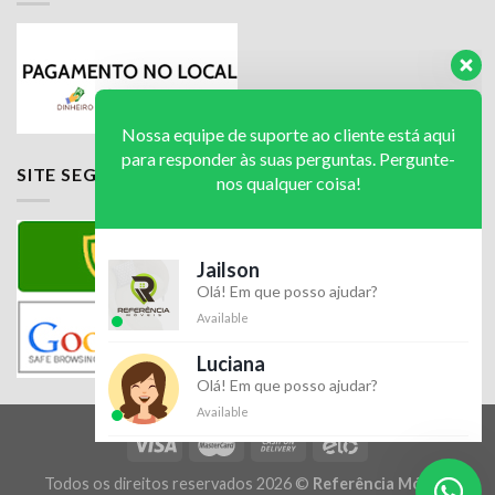
Nossa equipe de suporte ao cliente está aqui
para responder às suas perguntas. Pergunte-
nos qualquer coisa!
Jailson
SITE SEGURO
Olá! Em que posso ajudar?
Available
Luciana
Olá! Em que posso ajudar?
Available
Luciana
Olá! Em que posso ajudar?
Available
Todos os direitos reservados 2026 ©
Referência Móveis