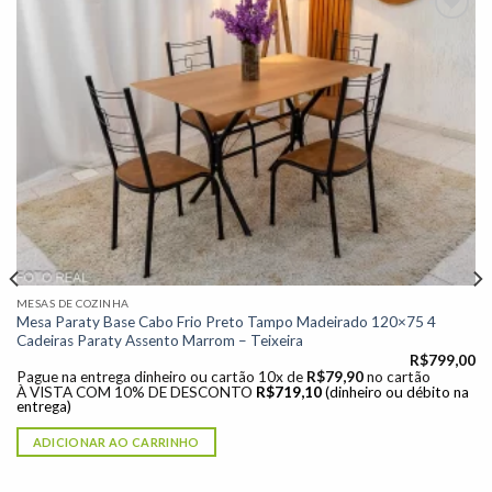
Adicionar
à lista de
desejos"
MESAS DE COZINHA
Mesa Paraty Base Cabo Frio Preto Tampo Madeirado 120×75 4
Cadeiras Paraty Assento Marrom – Teixeira
R$
799,00
Pague na entrega dinheiro ou cartão 10x de
R$
79,90
no cartão
À VISTA COM 10% DE DESCONTO
R$
719,10
(dinheiro ou débito na
entrega)
ADICIONAR AO CARRINHO