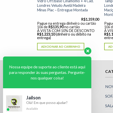
namomo + 4 Cad.
Vidro Off/Base Cinamomo + 4 Cad.
Tamp
ata Madeira
Londres Veludo Avelã Madeira
Londr
egue Montada
Minas Plac – Entregue Montada
Maciç
Mont
R$
1.359,00
R$
1.359,00
dinheiro ou cartão
Pague na entrega dinheiro ou cartão
Pague
o cartão
10x de
R$
135,90
no cartão
10x 
% DE DESCONTO
À VISTA COM 10% DE DESCONTO
À VI
ro ou débito na
R$
1.223,10
(dinheiro ou débito na
R$
1.
entrega)
entre
ARRINHO
ADICIONAR AO CARRINHO
AD
Nossa equipe de suporte ao cliente está aqui
IMPORTANTE
CA
para responder às suas perguntas. Pergunte-
nos qualquer coisa!
Política de Privacidade
NO
SOF
Jailson
Olá! Em que posso ajudar?
SAL
Available