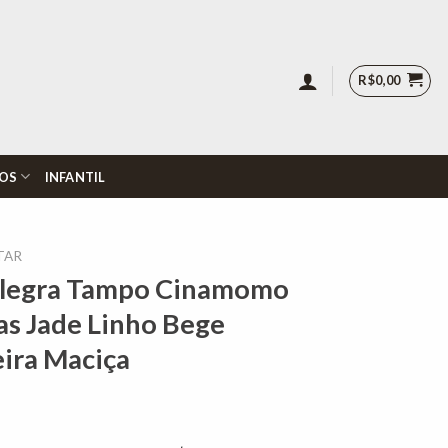
R$
0,00
OS
INFANTIL
TAR
Alegra Tampo Cinamomo
as Jade Linho Bege
ira Maciça