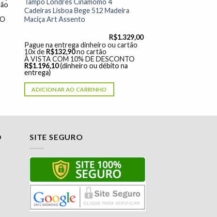
Tampo Londres Cinamomo 4
tão
Cadeiras Lisboa Bege 512 Madeira
Maciça Art Assento
TO
R$
1.329,00
Pague na entrega dinheiro ou cartão
10x de
R$
132,90
no cartão
À VISTA COM 10% DE DESCONTO
R$
1.196,10
(dinheiro ou débito na
entrega)
ADICIONAR AO CARRINHO
O
SITE SEGURO