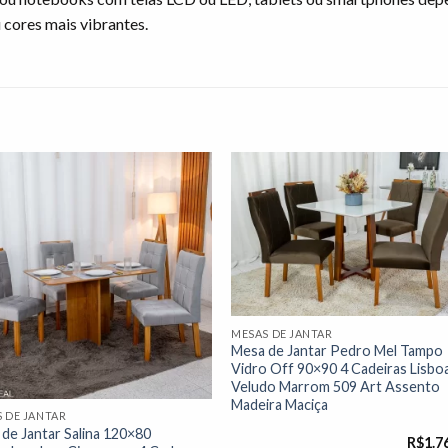
 cores mais vibrantes.
Adicionar
Adicio
à lista de
à lista
desejos"
desej
MESAS DE JANTAR
Mesa de Jantar Pedro Mel Tampo
Vidro Off 90×90 4 Cadeiras Lisbo
Veludo Marrom 509 Art Assento
Madeira Maciça
 DE JANTAR
de Jantar Salina 120×80
R$
1.7