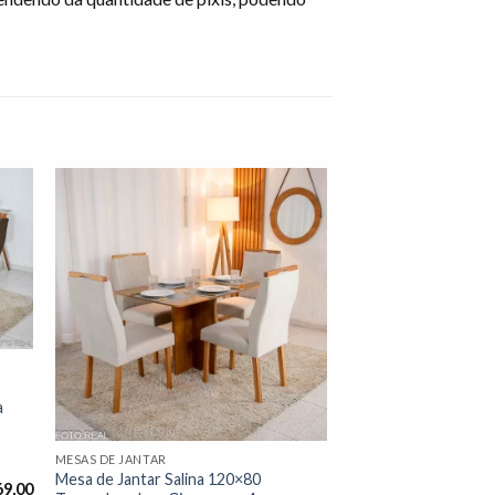
nar
Adicionar
 de
à lista de
os"
desejos"
a
MESAS DE JANTAR
Mesa de Jantar Salina 120×80
69,00