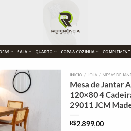
OFÁS
SALA
QUARTO
COPA & COZINHA
COMPLEMENT
INÍCIO
/
LOJA
/
MESAS DE JAN
Mesa de Jantar 
120×80 4 Cadeir
Adicionar
29011 JCM Made
à lista de
desejos"
2.899,00
R$