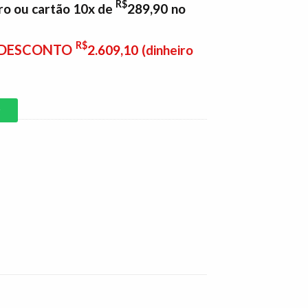
R$
ro ou cartão 10x de
289,90
no
R$
E DESCONTO
2.609,10
(dinheiro
P