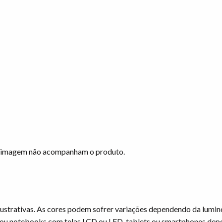
na imagem não acompanham o produto.
ustrativas. As cores podem sofrer variações dependendo da lumin
ou notebooks com telas LCD ou LED, tablets ou smartphones dep