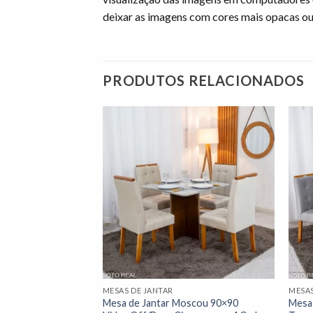
deixar as imagens com cores mais opacas ou
PRODUTOS RELACIONADOS
Adicionar
Adicionar
à lista de
à lista de
desejos"
desejos"
MESAS DE JANTAR
MESAS
oscou 90×90
Mesa de Jantar Moscou 90×90
Mesa 