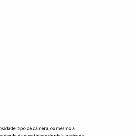
osidade, tipo de câmera, ou mesmo a
endendo da quantidade de pixls, podendo