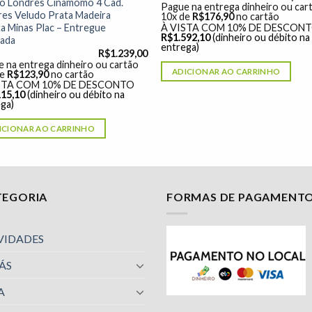
o Londres Cinamomo 4 Cad.
Pague na entrega dinheiro ou car
es Veludo Prata Madeira
10x de
R$
176,90
no cartão
a Minas Plac – Entregue
À VISTA COM 10% DE DESCON
R$
1.592,10
(dinheiro ou débito na
ada
entrega)
R$
1.239,00
 na entrega dinheiro ou cartão
ADICIONAR AO CARRINHO
de
R$
123,90
no cartão
STA COM 10% DE DESCONTO
115,10
(dinheiro ou débito na
ga)
ICIONAR AO CARRINHO
TEGORIA
FORMAS DE PAGAMENT
VIDADES
ÁS
A