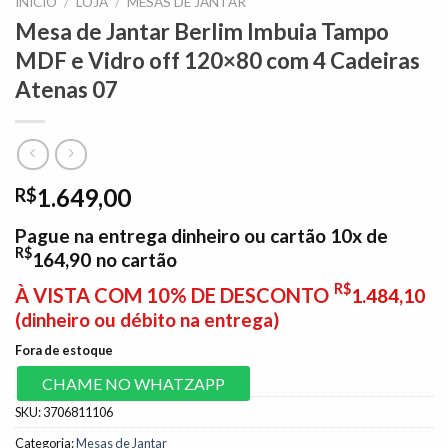
INÍCIO
/
LOJA
/
MESAS DE JANTAR
Mesa de Jantar Berlim Imbuia Tampo
MDF e Vidro off 120×80 com 4 Cadeiras
Atenas 07
1.649,00
R$
Pague na entrega dinheiro ou cartão 10x de
R$
164,90
no cartão
R$
À VISTA COM 10% DE DESCONTO
1.484,10
(dinheiro ou débito na entrega)
Fora de estoque
CHAME NO WHATZAPP
SKU:
3706811106
Categoria:
Mesas de Jantar