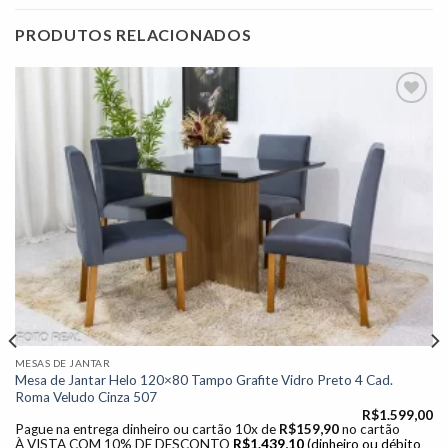
PRODUTOS RELACIONADOS
Adicionar
à lista de
desejos"
MESAS DE JANTAR
Mesa de Jantar Helo 120×80 Tampo Grafite Vidro Preto 4 Cad.
Roma Veludo Cinza 507
R$
1.599,00
Pague na entrega dinheiro ou cartão 10x de
R$
159,90
no cartão
À VISTA COM 10% DE DESCONTO
R$
1.439,10
(dinheiro ou débito