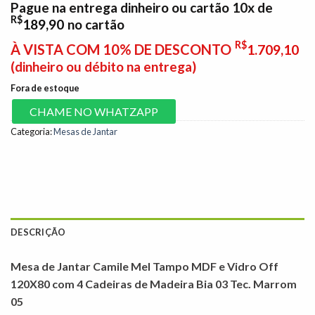
Pague na entrega dinheiro ou cartão 10x de
original
atual
R$
189,90
no cartão
era:
é:
R$2.099,00.
R$1.899,00.
R$
À VISTA COM 10% DE DESCONTO
1.709,10
(dinheiro ou débito na entrega)
Fora de estoque
CHAME NO WHATZAPP
Categoria:
Mesas de Jantar
DESCRIÇÃO
Mesa de Jantar Camile Mel Tampo MDF e Vidro Off
120X80 com 4 Cadeiras de Madeira Bia 03 Tec. Marrom
05