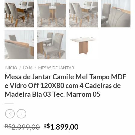
INÍCIO
/
LOJA
/
MESAS DE JANTAR
Mesa de Jantar Camile Mel Tampo MDF
e Vidro Off 120X80 com 4 Cadeiras de
Madeira Bia 03 Tec. Marrom 05
O
O
2.099,00
1.899,00
R$
R$
preço
preço