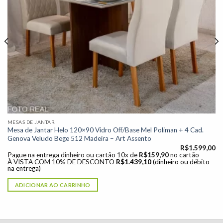
MESAS DE JANTAR
Mesa de Jantar Helo 120×90 Vidro Off/Base Mel Poliman + 4 Cad.
Genova Veludo Bege 512 Madeira – Art Assento
R$
1.599,00
Pague na entrega dinheiro ou cartão 10x de
R$
159,90
no cartão
À VISTA COM 10% DE DESCONTO
R$
1.439,10
(dinheiro ou débito
na entrega)
ADICIONAR AO CARRINHO