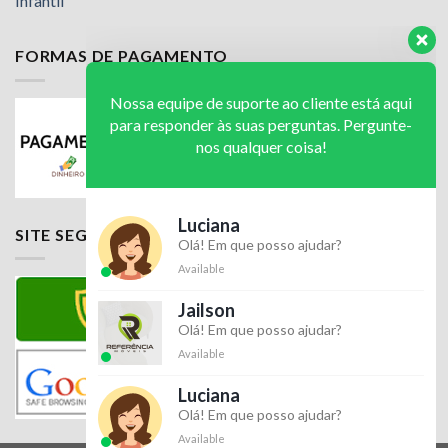
Infantil
FORMAS DE PAGAMENTO
Nossa equipe de suporte ao cliente está aqui
para responder às suas perguntas. Pergunte-
nos qualquer coisa!
Luciana
SITE SEGURO
Olá! Em que posso ajudar?
Available
Jailson
Olá! Em que posso ajudar?
Available
Luciana
Olá! Em que posso ajudar?
Available