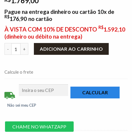
1.769,00
Pague na entrega dinheiro ou cartão 10x de
R$
176,90
no cartão
R$
À VISTA COM 10% DE DESCONTO
1.592,10
(dinheiro ou débito na entrega)
Mesa de Jantar Pedro Mel Tampo Vidro Off 90×90 4 Cadeiras L
ADICIONAR AO CARRINHO
Calcule o frete
Não sei meu CEP
CHAME NO WHATZAPP