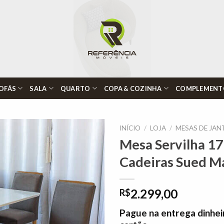
OFÁS
SALA
QUARTO
COPA & COZINHA
COMPLEMENT
INÍCIO
/
LOJA
/
MESAS DE JAN
Mesa Servilha 17
Cadeiras Sued 
Adicionar
à lista de
desejos"
2.299,00
R$
Pague na entrega dinhei