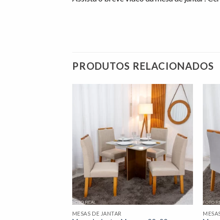
PRODUTOS RELACIONADOS
Adicionar
Adicionar
à lista de
à lista de
desejos"
desejos"
edro Mel Tampo
 Cadeiras Lisboa
9 Art Assento
MESAS DE JANTAR
MESAS