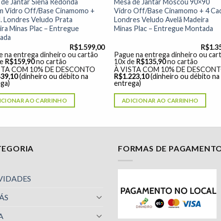
de Jantar Siena Redonda
Mesa de Jantar Moscou 90×90
m Vidro Off/Base Cinamomo +
Vidro Off/Base Cinamomo + 4 Ca
. Londres Veludo Prata
Londres Veludo Avelã Madeira
ra Minas Plac – Entregue
Minas Plac – Entregue Montada
ada
R$
1.599,00
R$
1.3
 na entrega dinheiro ou cartão
Pague na entrega dinheiro ou car
de
R$
159,90
no cartão
10x de
R$
135,90
no cartão
STA COM 10% DE DESCONTO
À VISTA COM 10% DE DESCON
439,10
(dinheiro ou débito na
R$
1.223,10
(dinheiro ou débito na
ga)
entrega)
ICIONAR AO CARRINHO
ADICIONAR AO CARRINHO
TEGORIA
FORMAS DE PAGAMENT
VIDADES
ÁS
A