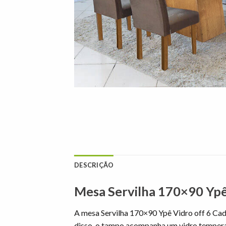
DESCRIÇÃO
Mesa Servilha 170×90 Ypê
A mesa Servilha 170×90 Ypê Vidro off 6 Ca
disso, o tampo acompanha um vidro temperad