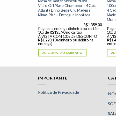
Mesa de Jantar Moscou 90×90
Mesa 
R$
1.769,00
Vidro Off/Base Cinamomo + 4 Cad.
100c
dinheiro ou cartão
Atlanta Linho Bege Cru Madeira
4 Cad
o cartão
Minas Plac – Entregue Montada
Madei
% DE DESCONTO
ro ou débito na
Mont
R$
1.359,00
Pague na entrega dinheiro ou cartão
Pague
ARRINHO
10x de
R$
135,90
no cartão
10x 
À VISTA COM 10% DE DESCONTO
À VI
R$
1.223,10
(dinheiro ou débito na
R$
1.
entrega)
entre
ADICIONAR AO CARRINHO
AD
Nossa equipe de suporte ao cliente está aqui
IMPORTANTE
CA
para responder às suas perguntas. Pergunte-
nos qualquer coisa!
Política de Privacidade
NO
SOF
Jailson
Olá! Em que posso ajudar?
SAL