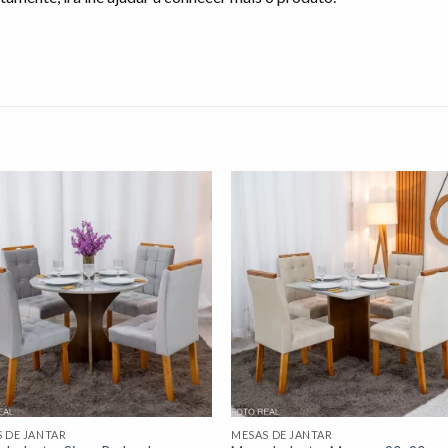
Adicionar
Adicio
à lista de
à lista
desejos"
desej
 DE JANTAR
MESAS DE JANTAR