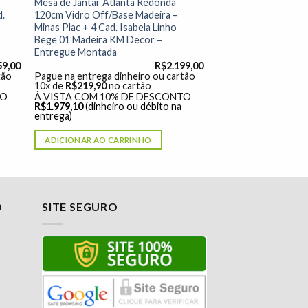
Mesa de Jantar Atlanta Redonda
d.
120cm Vidro Off/Base Madeira –
Minas Plac + 4 Cad. Isabela Linho
Bege 01 Madeira KM Decor –
Entregue Montada
59,00
R$
2.199,00
tão
Pague na entrega dinheiro ou cartão
10x de
R$
219,90
no cartão
TO
À VISTA COM 10% DE DESCONTO
R$
1.979,10
(dinheiro ou débito na
entrega)
ADICIONAR AO CARRINHO
O
SITE SEGURO