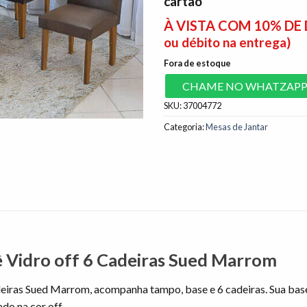
cartão
À VISTA COM 10% D
ou débito na entrega)
Fora de estoque
CHAME NO WHATZAP
SKU:
37004772
Categoria:
Mesas de Jantar
 Vidro off 6 Cadeiras Sued Marrom
deiras Sued Marrom, acompanha tampo, base e 6 cadeiras. Sua ba
o na cor off.