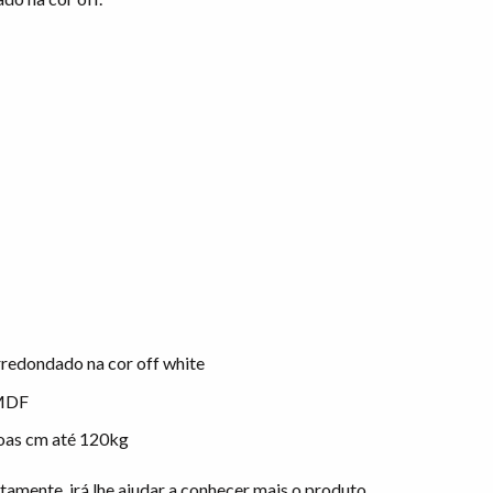
edondado na cor off white
 MDF
soas cm até 120kg
tamente, irá lhe ajudar a conhecer mais o produto.