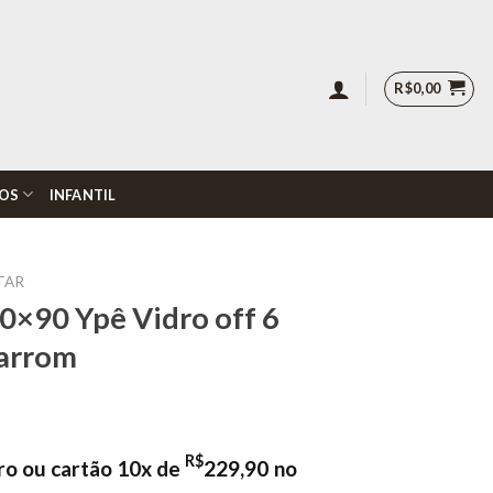
R$
0,00
OS
INFANTIL
TAR
0×90 Ypê Vidro off 6
Marrom
R$
ro ou cartão 10x de
229,90
no