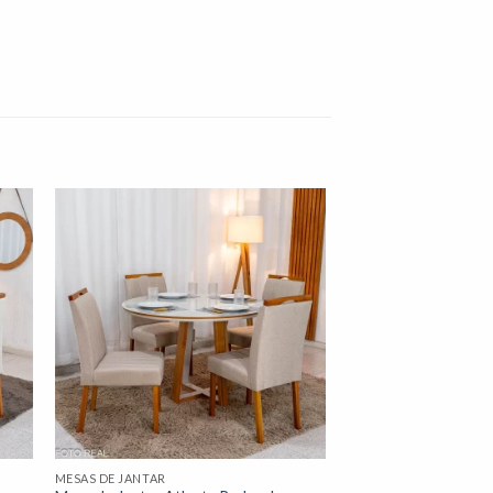
nar
Adicionar
 de
à lista de
os"
desejos"
MESAS DE JANTAR