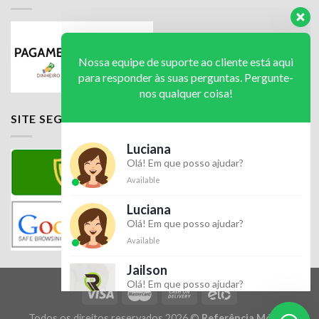
Nossa equipe de suporte ao cliente está aqui
para responder às suas perguntas. Pergunte-
nos qualquer coisa!
Luciana
SITE SEGURO
Olá! Em que posso ajudar?
Available
Luciana
Olá! Em que posso ajudar?
Available
Jailson
Olá! Em que posso ajudar?
Available
Todos os direitos reservados 2026 ©
Referência Móveis