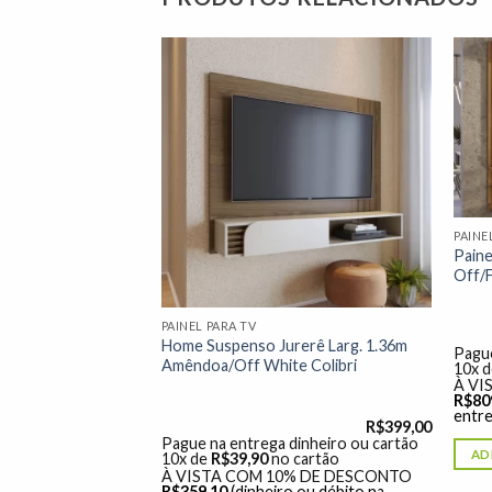
Adicionar
Adicionar
à lista de
à lista de
desejos"
desejos"
PAINE
Paine
Off/F
PAINEL PARA TV
berano Reflecta
Home Suspenso Jurerê Larg. 1.36m
Pague
e/Off C/Led 100%
Amêndoa/Off White Colibri
10x 
5″ – Gelius
À VI
R$
80
entre
R$
2.499,00
R$
399,00
dinheiro ou cartão
Pague na entrega dinheiro ou cartão
AD
o cartão
10x de
R$
39,90
no cartão
% DE DESCONTO
À VISTA COM 10% DE DESCONTO
ro ou débito na
R$
359,10
(dinheiro ou débito na