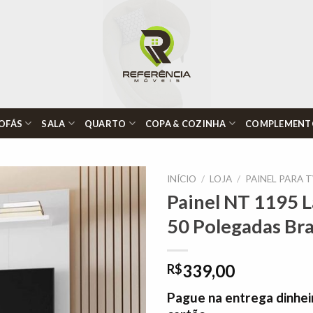
OFÁS
SALA
QUARTO
COPA & COZINHA
COMPLEMENT
INÍCIO
/
LOJA
/
PAINEL PARA 
Painel NT 1195 L
50 Polegadas Br
Adicionar
à lista de
desejos"
339,00
R$
Pague na entrega dinhei