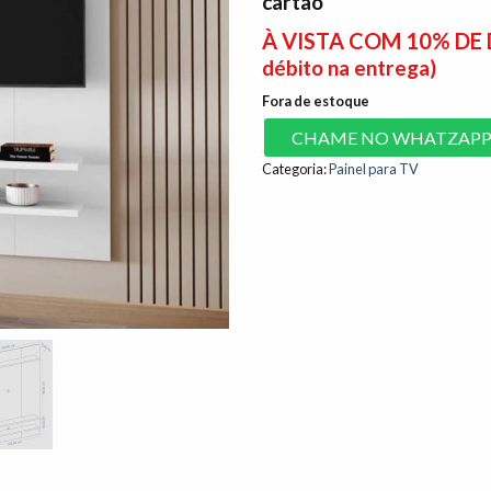
cartão
À VISTA COM 10% D
débito na entrega)
Fora de estoque
CHAME NO WHATZAP
Categoria:
Painel para TV