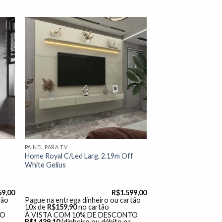
nar
Adicionar
 de
à lista de
os"
desejos"
PAINEL PARA TV
Home Royal C/Led Larg. 2.19m Off
White Gelius
69,00
R$
1.599,00
tão
Pague na entrega dinheiro ou cartão
10x de
R$
159,90
no cartão
TO
À VISTA COM 10% DE DESCONTO
R$
1.439,10
(dinheiro ou débito na