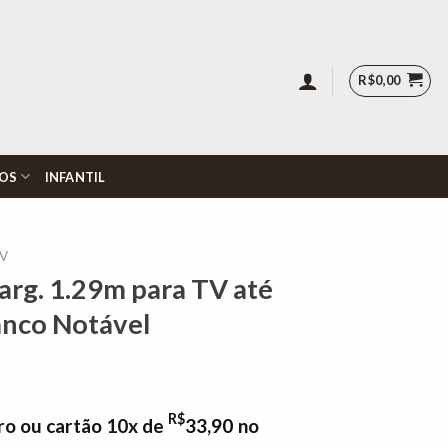
R$
0,00
OS
INFANTIL
TV
arg. 1.29m para TV até
anco Notável
R$
ro ou cartão 10x de
33,90
no