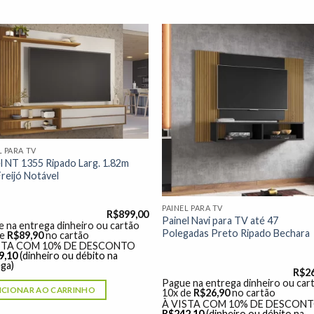
Adicionar
Adicio
à lista de
à lista
desejos"
desej
L PARA TV
l NT 1355 Ripado Larg. 1.82m
reijó Notável
PAINEL PARA TV
R$
899,00
Painel Navi para TV até 47
 na entrega dinheiro ou cartão
Polegadas Preto Ripado Bechara
de
R$
89,90
no cartão
STA COM 10% DE DESCONTO
9,10
(dinheiro ou débito na
ga)
R$
2
Pague na entrega dinheiro ou car
ICIONAR AO CARRINHO
10x de
R$
26,90
no cartão
À VISTA COM 10% DE DESCON
R$
242,10
(dinheiro ou débito na