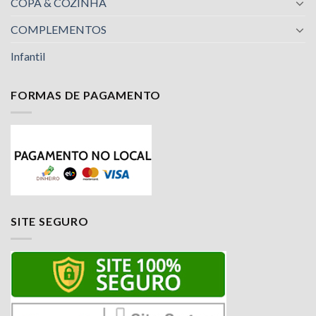
COPA & COZINHA
COMPLEMENTOS
Infantil
FORMAS DE PAGAMENTO
Nossa equipe de suporte ao cliente está aqui
para responder às suas perguntas. Pergunte-
SITE SEGURO
nos qualquer coisa!
Luciana
Olá! Em que posso ajudar?
Available