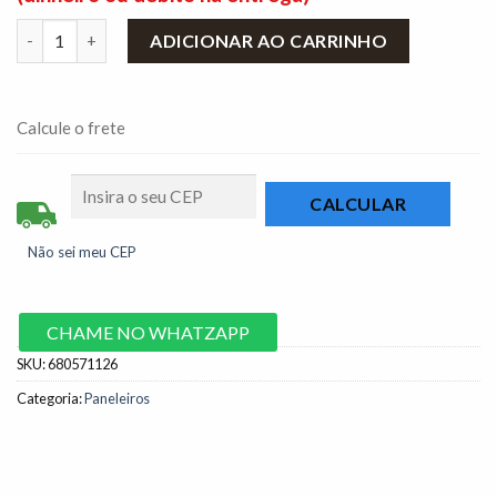
Paneleiro Torre Quente New Valência – Cinamomo/Off White 
ADICIONAR AO CARRINHO
Calcule o frete
Não sei meu CEP
CHAME NO WHATZAPP
SKU:
680571126
Categoria:
Paneleiros