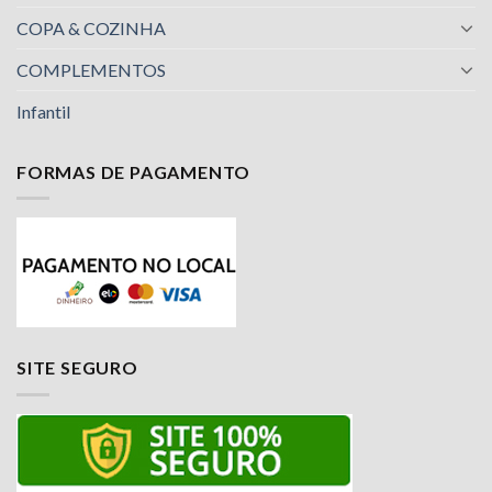
COPA & COZINHA
COMPLEMENTOS
Infantil
FORMAS DE PAGAMENTO
Nossa equipe de suporte ao cliente está aqui
para responder às suas perguntas. Pergunte-
nos qualquer coisa!
Luciana
SITE SEGURO
Olá! Em que posso ajudar?
Available
Jailson
Olá! Em que posso ajudar?