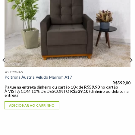
Adicionar
à lista de
desejos"
POLTRONAS
Poltrona Áustria Veludo Marrom A17
R$
599,00
Pague na entrega dinheiro ou cartão 10x de
R$
59,90
no cartão
À VISTA COM 10% DE DESCONTO
R$
539,10
(dinheiro ou débito na
entrega)
ADICIONAR AO CARRINHO