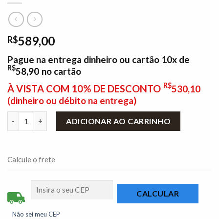
589,00
R$
Pague na entrega dinheiro ou cartão 10x de
R$
58,90
no cartão
R$
À VISTA COM 10% DE DESCONTO
530,10
(dinheiro ou débito na entrega)
Rack Bancada Jurerê Larg. 1.80m Freijó/Off White Colibri quant
ADICIONAR AO CARRINHO
Calcule o frete
Não sei meu CEP