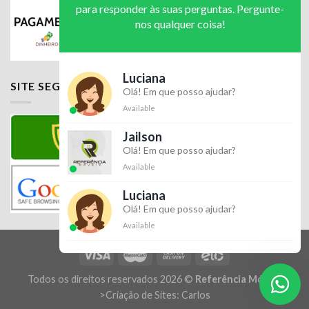
para responder às suas perguntas. Pergunte-
nos qualquer coisa!
Luciana
SITE SEGURO
Olá! Em que posso ajudar?
Available
Jailson
Olá! Em que posso ajudar?
Available
Luciana
Olá! Em que posso ajudar?
Available
Todos os direitos reservados 2026 ©
Referência Móveis
>
Criação de Sites: Carlos