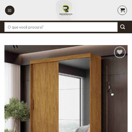
Skip
to
content
Pesquisar
por:
Adicionar
à lista de
desejos"