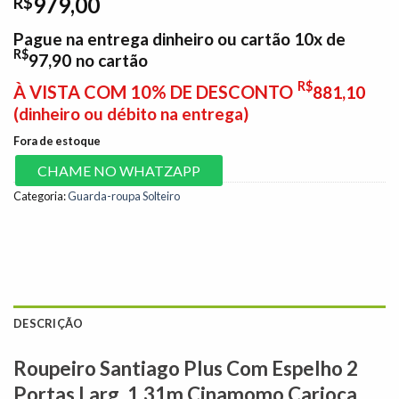
979,00
R$
Pague na entrega dinheiro ou cartão 10x de
R$
97,90
no cartão
R$
À VISTA COM 10% DE DESCONTO
881,10
(dinheiro ou débito na entrega)
Fora de estoque
CHAME NO WHATZAPP
Categoria:
Guarda-roupa Solteiro
DESCRIÇÃO
Roupeiro Santiago Plus Com Espelho 2
Portas Larg. 1.31m Cinamomo Carioca