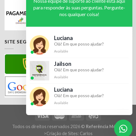
Nossa equipe de suporte ao cliente está aqui
para responder às suas perguntas. Pergunte-
nos qualquer coisa!
Luciana
SITE SEGURO
Olá! Em que posso ajudar?
Available
Jailson
Olá! Em que posso ajudar?
Available
Luciana
Olá! Em que posso ajudar?
Available
Todos os direitos reservados 2026 ©
Referência Móveis
>
Criação de Sites: Carlos