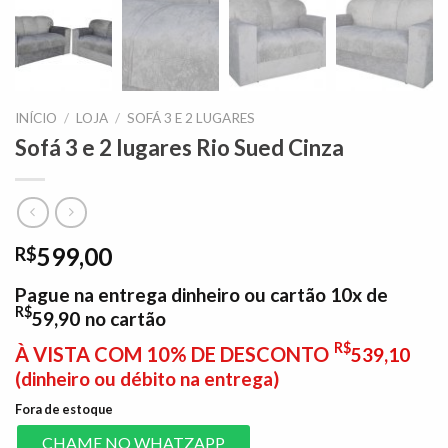
INÍCIO
/
LOJA
/
SOFÁ 3 E 2 LUGARES
Sofá 3 e 2 lugares Rio Sued Cinza
599,00
R$
Pague na entrega dinheiro ou cartão 10x de
R$
59,90
no cartão
R$
À VISTA COM 10% DE DESCONTO
539,10
(dinheiro ou débito na entrega)
Fora de estoque
CHAME NO WHATZAPP