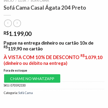
INÍCIO
/
LOJA
/
SOFÁ CAMA
Sofá Cama Casal Ágata 204 Preto
1.199,00
R$
Pague na entrega dinheiro ou cartão 10x de
R$
119,90
no cartão
R$
À VISTA COM 10% DE DESCONTO
1.079,10
(dinheiro ou débito na entrega)
Fora de estoque
CHAME NO WHATZAPP
SKU:
070592330
Categoria:
Sofá Cama