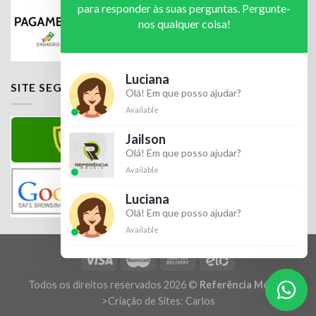
para responder às suas perguntas. Pergunte-
nos qualquer coisa!
Luciana
SITE SEGURO
Olá! Em que posso ajudar?
Available
Jailson
Olá! Em que posso ajudar?
Available
Luciana
Olá! Em que posso ajudar?
Available
Todos os direitos reservados 2026 ©
Referência Móveis
>
Criação de Sites: Carlos