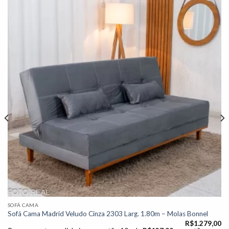
Adicionar
à lista de
desejos"
SOFÁ CAMA
Sofá Cama Madrid Veludo Cinza 2303 Larg. 1.80m – Molas Bonnel
R$
1.279,00