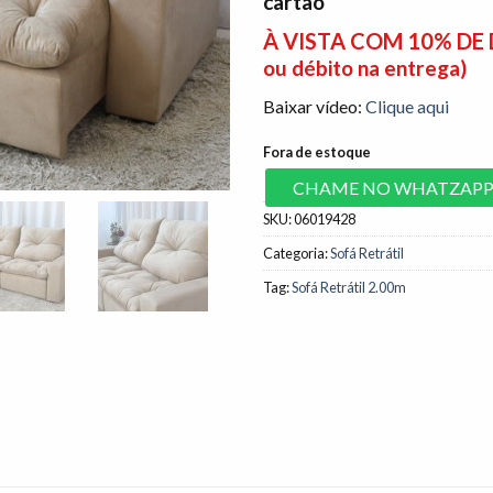
cartão
À VISTA COM 10% D
ou débito na entrega)
Baixar vídeo:
Clique aqui
Fora de estoque
CHAME NO WHATZAP
SKU:
06019428
Categoria:
Sofá Retrátil
Tag:
Sofá Retrátil 2.00m