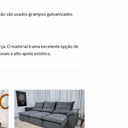
ação são usados grampos galvanizados
rça. O material é uma excelente opção de
nais e alto apelo estético.
nar
Adicionar
 de
à lista de
os"
desejos"