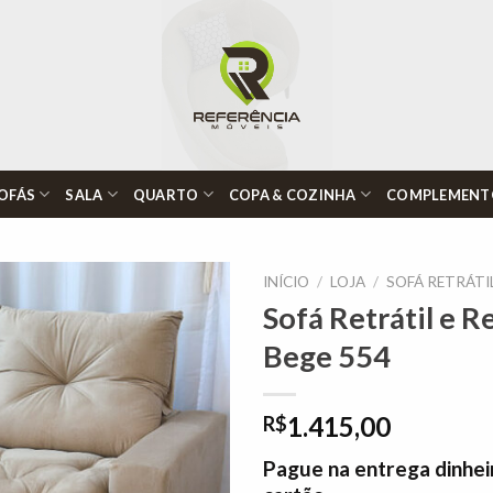
OFÁS
SALA
QUARTO
COPA & COZINHA
COMPLEMENT
INÍCIO
/
LOJA
/
SOFÁ RETRÁTI
Sofá Retrátil e R
Bege 554
Adicionar
à lista de
desejos"
1.415,00
R$
Pague na entrega dinhei