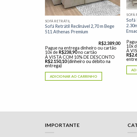
SOFÁ 
nável 2.50m Ibis
Sofá 
SOFÁ RETRÁTIL
D33 e Molas
2.30m
Sofá Retrátil Reclinável 2,70 m Bege
Ensa
511 Athenas Premium
R$
3.699,00
dinheiro ou cartão
Pague
R$
2.389,00
o cartão
10x 
Pague na entrega dinheiro ou cartão
% DE DESCONTO
À VI
10x de
R$
238,90
no cartão
ro ou débito na
R$
2.
À VISTA COM 10% DE DESCONTO
entre
R$
2.150,10
(dinheiro ou débito na
entrega)
ARRINHO
AD
ADICIONAR AO CARRINHO
Nossa equipe de suporte ao cliente está aqui
IMPORTANTE
CA
para responder às suas perguntas. Pergunte-
nos qualquer coisa!