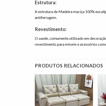
Estrutura:
A estrutura de Madeira maciça 100% eucalip
antiferrugem.
Revestimento:
O suede, comumente utilizado em decoração,
revestimento para móveis e acessórios como s
PRODUTOS RELACIONADOS
Adicionar
Adicionar
à lista de
à lista de
desejos"
desejos"