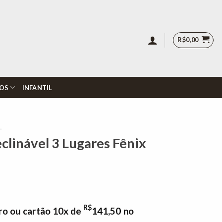
R$
0,00
OS
INFANTIL
L
eclinável 3 Lugares Fênix
R$
ro ou cartão 10x de
141,50
no