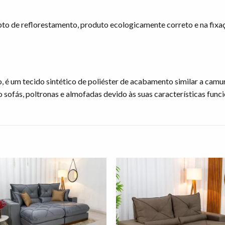
to de reflorestamento, produto ecologicamente correto e na fix
 é um tecido sintético de poliéster de acabamento similar a camu
ofás, poltronas e almofadas devido às suas características funcio
Adicionar
Adicio
à lista de
à lista
desejos"
desej