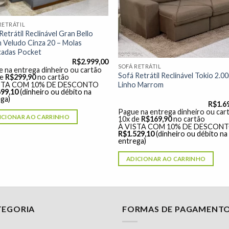
RETRÁTIL
Retrátil Reclinável Gran Bello
 Veludo Cinza 20 – Molas
cadas Pocket
R$
2.999,00
SOFÁ RETRÁTIL
 na entrega dinheiro ou cartão
Sofá Retrátil Reclinável Tokio 2.0
de
R$
299,90
no cartão
Linho Marrom
STA COM 10% DE DESCONTO
699,10
(dinheiro ou débito na
ga)
R$
1.6
Pague na entrega dinheiro ou car
ICIONAR AO CARRINHO
10x de
R$
169,90
no cartão
À VISTA COM 10% DE DESCON
R$
1.529,10
(dinheiro ou débito na
entrega)
ADICIONAR AO CARRINHO
TEGORIA
FORMAS DE PAGAMENT