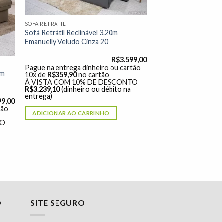
SOFÁ RETRÁTIL
Sofá Retrátil Reclinável 3.20m
Emanuelly Veludo Cinza 20
R$
3.599,00
Pague na entrega dinheiro ou cartão
0m
10x de
R$
359,90
no cartão
À VISTA COM 10% DE DESCONTO
R$
3.239,10
(dinheiro ou débito na
entrega)
99,00
tão
ADICIONAR AO CARRINHO
TO
O
SITE SEGURO