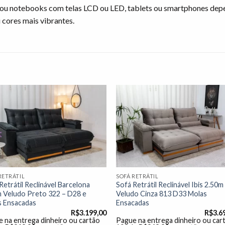
ou notebooks com telas LCD ou LED, tablets ou smartphones dep
 cores mais vibrantes.
Adicionar
Adicio
à lista de
à lista
desejos"
desej
RETRÁTIL
SOFÁ RETRÁTIL
Retrátil Reclinável Barcelona
Sofá Retrátil Reclinável Ibis 2.50m
 Veludo Preto 322 – D28 e
Veludo Cinza 813 D33 Molas
s Ensacadas
Ensacadas
R$
3.199,00
R$
3.6
 na entrega dinheiro ou cartão
Pague na entrega dinheiro ou car