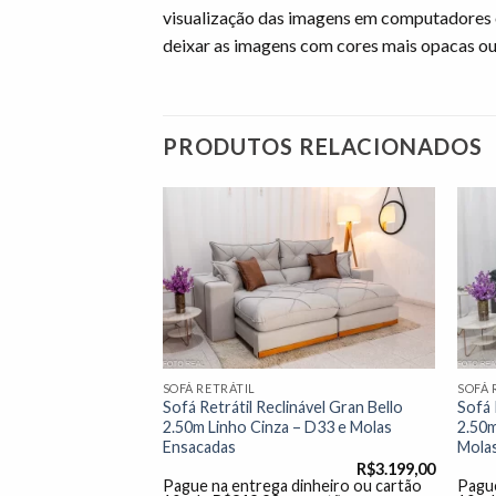
visualização das imagens em computadores 
deixar as imagens com cores mais opacas ou
PRODUTOS RELACIONADOS
Adicionar
Adicionar
à lista de
à lista de
desejos"
desejos"
SOFÁ RETRÁTIL
SOFÁ 
nável Ibis 2.30m
Sofá Retrátil Reclinável Gran Bello
Sofá 
D33 e Molas
2.50m Linho Cinza – D33 e Molas
2.50m
Ensacadas
Mola
R$
3.499,00
R$
3.199,00
dinheiro ou cartão
Pague na entrega dinheiro ou cartão
Pague