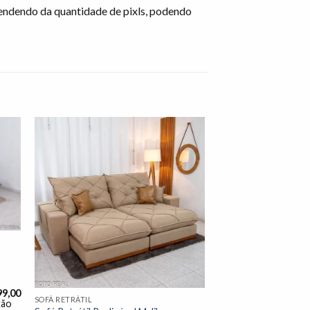
endendo da quantidade de pixls, podendo
nar
Adicionar
 de
à lista de
os"
desejos"
99,00
SOFÁ RETRÁTIL
tão