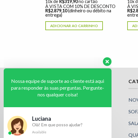
o cartão
10x de
R$
319,90
no cartão
10x 
% DE DESCONTO
À VISTA COM 10% DE DESCONTO
À VI
ro ou débito na
R$
2.879,10
(dinheiro ou débito na
R$
2.
entrega)
entre
ARRINHO
ADICIONAR AO CARRINHO
AD
Nossa equipe de suporte ao cliente está aqui
IMPORTANTE
CA
para responder às suas perguntas. Pergunte-
nos qualquer coisa!
Política de Privacidade
NO
SOF
Luciana
Olá! Em que posso ajudar?
SAL
Available
QU