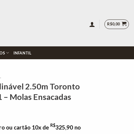
R$
0,00
OS
INFANTIL
L
clinável 2.50m Toronto
1 – Molas Ensacadas
R$
ro ou cartão 10x de
325,90
no