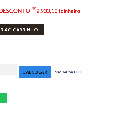
R$
E DESCONTO
2.933,10
(dinheiro
m Toronto Veludo Azul 4061 - Molas Ensacadas quantidade
AR AO CARRINHO
Não sei meu CEP
P