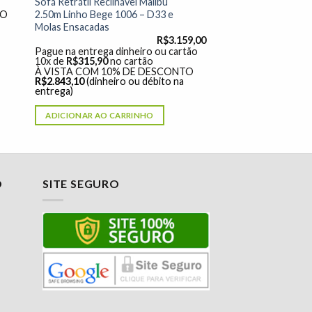
Sofá Retrátil Reclinável Malibu
2.50m Linho Bege 1006 – D33 e
TO
Molas Ensacadas
R$
3.159,00
Pague na entrega dinheiro ou cartão
10x de
R$
315,90
no cartão
À VISTA COM 10% DE DESCONTO
R$
2.843,10
(dinheiro ou débito na
entrega)
ADICIONAR AO CARRINHO
O
SITE SEGURO