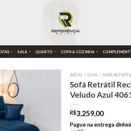
OFÁS
SALA
QUARTO
COPA & COZINHA
COMPLEMENT
INÍCIO
/
LOJA
/
SOFÁ RETRÁTI
Sofá Retrátil Re
Veludo Azul 406
Adicionar
à lista de
desejos"
3.259,00
R$
Pague na entrega dinhei