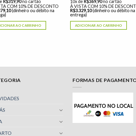
de
R$
319,90
no cartão
10x de
R$
369,90
no cartão
STA COM 10% DE DESCONTO
À VISTA COM 10% DE DESCON
879,10
(dinheiro ou débito na
R$
3.329,10
(dinheiro ou débito na
ga)
entrega)
ICIONAR AO CARRINHO
ADICIONAR AO CARRINHO
TEGORIA
FORMAS DE PAGAMENT
VIDADES
ÁS
A
ARTO