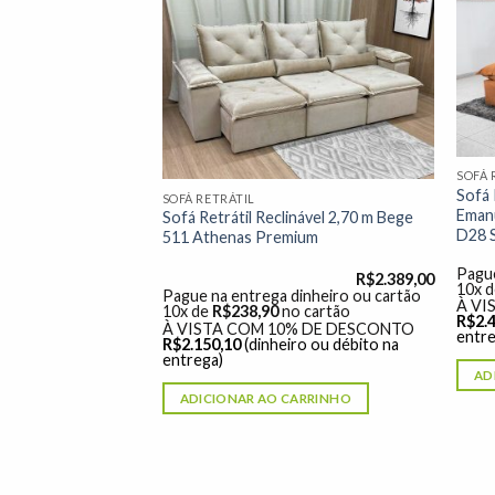
Adicionar
Adicionar
à lista de
à lista de
desejos"
desejos"
SOFÁ 
nável Grécia
Sofá 
SOFÁ RETRÁTIL
to
Emanu
Sofá Retrátil Reclinável 2,70 m Bege
D28 
511 Athenas Premium
R$
2.199,00
dinheiro ou cartão
Pague
R$
2.389,00
o cartão
10x 
Pague na entrega dinheiro ou cartão
% DE DESCONTO
À VI
10x de
R$
238,90
no cartão
ro ou débito na
R$
2.
À VISTA COM 10% DE DESCONTO
entre
R$
2.150,10
(dinheiro ou débito na
entrega)
ARRINHO
AD
ADICIONAR AO CARRINHO