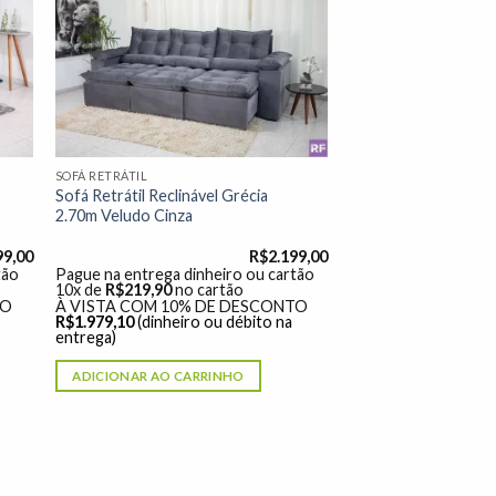
nar
Adicionar
 de
à lista de
os"
desejos"
SOFÁ RETRÁTIL
Sofá Retrátil Reclinável Grécia
2.70m Veludo Cinza
99,00
R$
2.199,00
tão
Pague na entrega dinheiro ou cartão
10x de
R$
219,90
no cartão
TO
À VISTA COM 10% DE DESCONTO
R$
1.979,10
(dinheiro ou débito na
entrega)
ADICIONAR AO CARRINHO