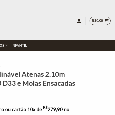
R$
0,00
OS
INFANTIL
L
clinável Atenas 2.10m
3 D33 e Molas Ensacadas
R$
ro ou cartão 10x de
279,90
no