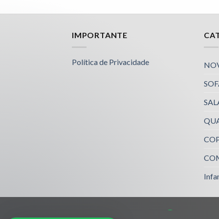
Nossa equipe de suporte ao cliente está aqui
IMPORTANTE
CA
para responder às suas perguntas. Pergunte-
nos qualquer coisa!
Política de Privacidade
NO
SOF
Luciana
Olá! Em que posso ajudar?
SAL
Available
QU
Jailson
Olá! Em que posso ajudar?
COP
Available
CO
Luciana
Infan
Olá! Em que posso ajudar?
Available