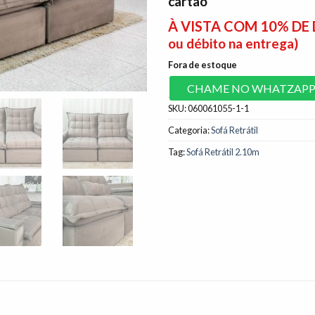
cartão
À VISTA COM 10% D
ou débito na entrega)
Fora de estoque
CHAME NO WHATZAP
SKU:
060061055-1-1
Categoria:
Sofá Retrátil
Tag:
Sofá Retrátil 2.10m