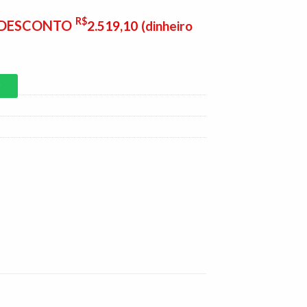
R$
E DESCONTO
2.519,10
(dinheiro
P