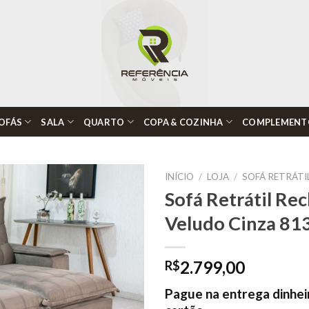
OFÁS
SALA
QUARTO
COPA & COZINHA
COMPLEMENT
INÍCIO
/
LOJA
/
SOFÁ RETRÁTI
Sofá Retrátil Re
Veludo Cinza 81
Adicionar
à lista de
desejos"
2.799,00
R$
Pague na entrega dinhei