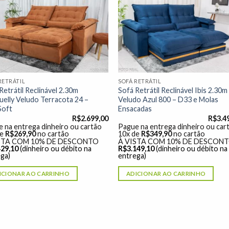
Adicionar
Adicio
à lista de
à lista
desejos"
desej
RETRÁTIL
SOFÁ RETRÁTIL
Retrátil Reclinável 2.30m
Sofá Retrátil Reclinável Ibis 2.30m
elly Veludo Terracota 24 –
Veludo Azul 800 – D33 e Molas
Soft
Ensacadas
R$
2.699,00
R$
3.4
 na entrega dinheiro ou cartão
Pague na entrega dinheiro ou car
de
R$
269,90
no cartão
10x de
R$
349,90
no cartão
STA COM 10% DE DESCONTO
À VISTA COM 10% DE DESCON
429,10
(dinheiro ou débito na
R$
3.149,10
(dinheiro ou débito na
ga)
entrega)
ICIONAR AO CARRINHO
ADICIONAR AO CARRINHO