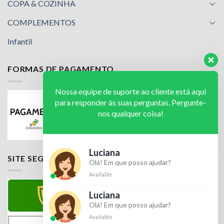
COPA & COZINHA
COMPLEMENTOS
Infantil
FORMAS DE PAGAMENTO
Nossa equipe de suporte ao cliente está aqui
para responder às suas perguntas. Pergunte-
nos qualquer coisa!
Luciana
SITE SEGURO
Olá! Em que posso ajudar?
Available
Luciana
Olá! Em que posso ajudar?
Available