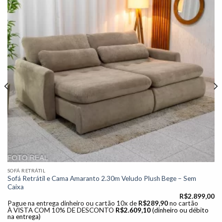
à lista de
desejos"
SOFÁ RETRÁTIL
Sofá Retrátil e Cama Amaranto 2.30m Veludo Plush Bege – Sem
Caixa
R$
2.899,00
Pague na entrega dinheiro ou cartão 10x de
R$
289,90
no cartão
À VISTA COM 10% DE DESCONTO
R$
2.609,10
(dinheiro ou débito
na entrega)