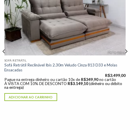
à lista de
desejos"
SOFÁ RETRÁTIL
Sofá Retrátil Reclinável Ibis 2.30m Veludo Cinza 813 D33 e Molas
Ensacadas
R$
3.499,00
Pague na entrega dinheiro ou cartão 10x de
R$
349,90
no cartão
À VISTA COM 10% DE DESCONTO
R$
3.149,10
(dinheiro ou débito
na entrega)
ADICIONAR AO CARRINHO