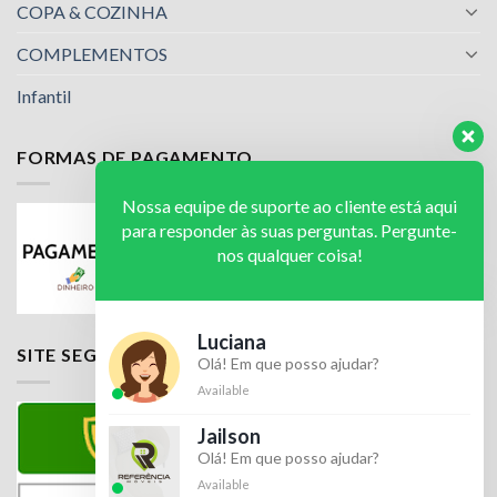
COPA & COZINHA
COMPLEMENTOS
Infantil
FORMAS DE PAGAMENTO
Nossa equipe de suporte ao cliente está aqui
para responder às suas perguntas. Pergunte-
nos qualquer coisa!
Luciana
SITE SEGURO
Olá! Em que posso ajudar?
Available
Jailson
Olá! Em que posso ajudar?
Available