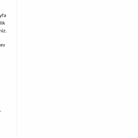
yfa
lik
niz.
ını
r