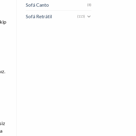
Sofá Canto
(8)
Sofá Retrátil
(115)
akip
ız.
siz
sa