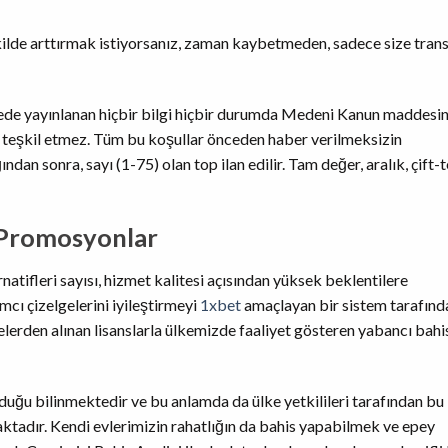
şekilde arttırmak istiyorsanız, zaman kaybetmeden, sadece size tran
itede yayınlanan hiçbir bilgi hiçbir durumda Medeni Kanun maddesin
rz teşkil etmez. Tüm bu koşullar önceden haber verilmeksizin
ğından sonra, sayı (1-75) olan top ilan edilir. Tam değer, aralık, çift-
 Promosyonlar
natifleri sayısı, hizmet kalitesi açısından yüksek beklentilere
ımcı çizelgelerini iyileştirmeyi
1xbet
amaçlayan bir sistem tarafınd
elerden alınan lisanslarla ülkemizde faaliyet gösteren yabancı bahi
uğu bilinmektedir ve bu anlamda da ülke yetkilileri tarafından bu
aktadır. Kendi evlerimizin rahatlığın da bahis yapabilmek ve epey