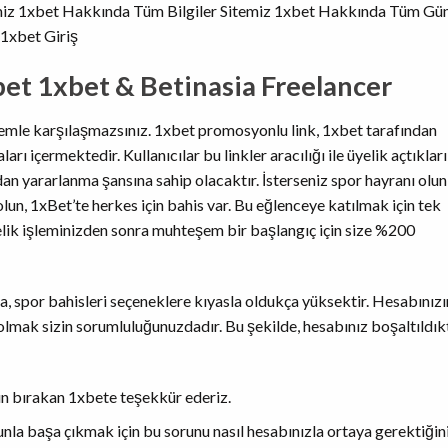
temiz 1xbet Hakkında Tüm Bilgiler Sitemiz 1xbet Hakkında Tüm Gü
 1xbet Giriş
et 1xbet & Betinasia Freelancer
lemle karşılaşmazsınız. 1xbet promosyonlu link, 1xbet tarafından
ı içermektedir. Kullanıcılar bu linkler aracılığı ile üyelik açtıkları
n yararlanma şansına sahip olacaktır. İsterseniz spor hayranı olun
olun, 1xBet’te herkes için bahis var. Bu eğlenceye katılmak için tek
lik işleminizden sonra muhteşem bir başlangıç için size %200
da, spor bahisleri seçeneklere kıyasla oldukça yüksektir. Hesabınızı
olmak sizin sorumluluğunuzdadır. Bu şekilde, hesabınız boşaltıldık
 bırakan 1xbete teşekkür ederiz.
nunla başa çıkmak için bu sorunu nasıl hesabınızla ortaya gerektiğin