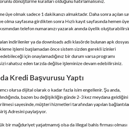
orunlu dönüştürme kuralları olduğunu hatırlamalısınız.
ine üye olmak sadece 1 dakikanızı almaktadır. Daha sonra açılan sa
Üye olma sayfasına girdikten sonra Hızlı kayıt sayfasında hemen üye
 kısmından telefon numaranızı yazarak anında üyelik oluşturabilirsi
alan indirilenler ya da downloads adlı klasörde bulunan apk dosyas
kleme işlemi başlamadan önce sistem sizden gerekli izinleri
sız edebileceği için onaylamadığınız bir durum varsa programı
sizi rahatsız eden tarzda değilse işleminize devam edebilirsiniz.
ında Kredi Başvurusu Yaptı
mcı olursa dijital olarak o kadar fazla isim engellenir. Şu anda,
lındığında, bazen bu değişikliğin günde 2-3 kez meydana geldiğini
ştirilmesi sayesinde, müşteri hizmetleri tarafından yapılan bağlantıla
iriş Adresini paylaşıyor.
yük bir mağduriyet yaşatmamış olsa da illegal bahis firması olması