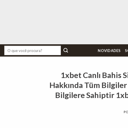
Skip
to
content
Pesquisar
NOVIDADES
S
por:
1xbet Canlı Bahis S
Hakkında Tüm Bilgile
Bilgilere Sahiptir 1x
P