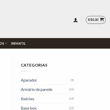
R$
0,00
OS
INFANTIL
CATEGORIAS
Aparador
(5)
Armário de parede
(22)
Balcões
(19)
Base box
(19)