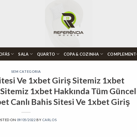
OFÁS
SALA
QUARTO
COPA & COZINHA
COMPLEMENT
SEM CATEGORIA
itesi Ve 1xbet Giriş Sitemiz 1xbet
r Sitemiz 1xbet Hakkında Tüm Güncel
bet Canlı Bahis Sitesi Ve 1xbet Giriş
OSTED ON
09/05/2022
BY
CARLOS