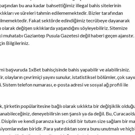
başından bu ana kadar bahsettiğimiz illegal bahis sitelerinin
klıkları ve süreleri tahmin edilememektedir. Bizler tarafından
de bilmemektedir. Fakat sektörde edindiğimiz tecrübeye dayanarak
ı olarak değişen sıklıklarda yaşandığını söyleyebiliriz. Sitemize
ki muhatabı Gaziantep Pusula Gazetesi değil haberi geçen ajanstır.
in Bilgileriniz.
i başvuruda 1xBet bahisçisinde bahis yapabilir ve alabilirsiniz.
ir, olayların çevrimiçi yayını sunulur, istatistiksel bölümler, çok say
Sistem telefon numarası, e-posta adresi ve sosyal ağ profili ile
şirketin popülaritesine bağlı olarak sıklıkta bir değişiklik olduğ
anabileceğiniz, deneyebilirsin sen şanslı ya da değil. Bu, Curacao’d
r. Disiplin ve kendi paranıza karşı ciddi bir tutum size sağlam bir ma
iyomlarından biridir. Para yatırdıktan sonra bunu unutmalı ve hiçb