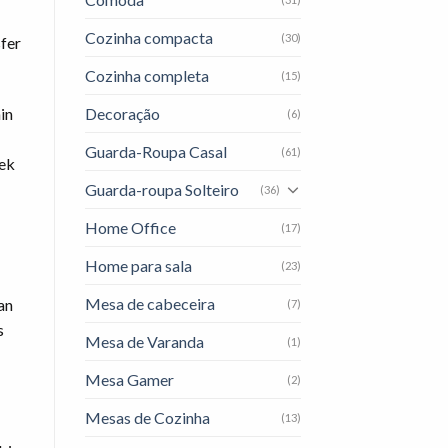
Cozinha compacta
(30)
sfer
Cozinha completa
(15)
Decoração
in
(6)
Guarda-Roupa Casal
(61)
tek
Guarda-roupa Solteiro
(36)
Home Office
(17)
Home para sala
(23)
Mesa de cabeceira
an
(7)
s
Mesa de Varanda
(1)
Mesa Gamer
(2)
Mesas de Cozinha
(13)