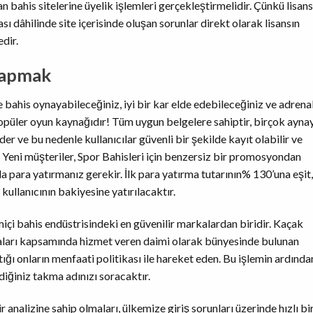
an bahis sitelerine üyelik işlemleri gerçekleştirmelidir. Çünkü lisans
ı dâhilinde site içerisinde oluşan sorunlar direkt olarak lisansın
dir.
Yapmak
ne bahis oynayabileceğiniz, iyi bir kar elde edebileceğiniz ve adrena
 popüler oyun kaynağıdır! Tüm uygun belgelere sahiptir, birçok ayna
 eder ve bu nedenle kullanıcılar güvenli bir şekilde kayıt olabilir ve
 Yeni müşteriler, Spor Bahisleri için benzersiz bir promosyondan
da para yatırmanız gerekir. İlk para yatırma tutarının% 130’una eşit,
ullanıcının bakiyesine yatırılacaktır.
içi bahis endüstrisindeki en güvenilir markalardan biridir. Kaçak
ları kapsamında hizmet veren daimi olarak bünyesinde bulunan
tığı onların menfaati politikası ile hareket eden. Bu işlemin ardında
iğiniz takma adınızı soracaktır.
r analizine sahip olmaları, ülkemize giriş sorunları üzerinde hızlı bi