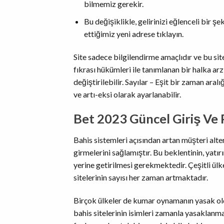
bilmemiz gerekir.
Bu değişiklikle, gelirinizi eğlenceli bir 
ettiğimiz yeni adrese tıklayın.
Site sadece bilgilendirme amaçlıdır ve bu s
fıkrası hükümleri ile tanımlanan bir halka a
değiştirilebilir. Sayılar – Eşit bir zaman aralı
ve artı-eksi olarak ayarlanabilir.
Bet 2023 Güncel Giriş Ve
Bahis sistemleri açısından artan müşteri alter
girmelerini sağlamıştır. Bu beklentinin, yatır
yerine getirilmesi gerekmektedir. Çeşitli ülk
sitelerinin sayısı her zaman artmaktadır.
Birçok ülkeler de kumar oynamanın yasak old
bahis sitelerinin isimleri zamanla yasaklanm