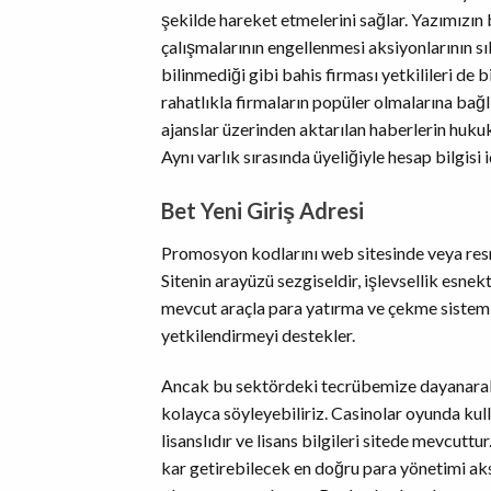
şekilde hareket etmelerini sağlar. Yazımızın 
çalışmalarının engellenmesi aksiyonlarının sı
bilinmediği gibi bahis firması yetkilileri 
rahatlıkla firmaların popüler olmalarına bağl
ajanslar üzerinden aktarılan haberlerin huku
Aynı varlık sırasında üyeliğiyle hesap bilgisi iç
Bet Yeni Giriş Adresi
Promosyon kodlarını web sitesinde veya resm
Sitenin arayüzü sezgiseldir, işlevsellik esnekt
mevcut araçla para yatırma ve çekme sistemi. 
yetkilendirmeyi destekler.
Ancak bu sektördeki tecrübemize dayanarak, 
kolayca söyleyebiliriz. Casinolar oyunda kull
lisanslıdır ve lisans bilgileri sitede mevcuttu
kar getirebilecek en doğru para yönetimi aks