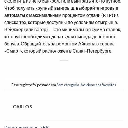
сколотить из него банкролл или выиграть что-то путное.
Чтоб получить крупный выигрыш, выбирайте игровые
автоматы с максимальным процентом отдачи (RTP) из
списка тех, которые доступны по условиям отыгрыша.
Вейджер (или вагер) ― это минимальная сумма ставок,
которую необходимо сделать для вывода денежного
бонуса. Обращайтесь за ремонтом Айфона в сервис
«Смарт», который расположен в Санкт-Петербурге.
Esse registro foi postado em
Sem categoria
.
Adicione aos favoritos
.
CARLOS
Идентификация в БК