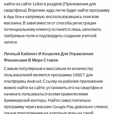
найти на сайте 1xBet в разделе [Приложения для
смартфона]. Впрочем, куда легче будет найти программу
в App Store напрямую, воспользовавшись поиском
магазина. В зависимости от способа регистрации
потенциальному клиенту останется лишь заполнить
требуемые поля и подтвердить создание учетной
записи.
Личный Кабинет И Кошелек Для Управления
Финансами В Мире Ставок
Самым популярным и массовым по количеству
пользователей является программа 1XBET для
платформы Android. Ссылку на рабочее приложение
можно найти на сайте, установить его на смартфон и
начинать пользоваться всеми привилегиями
букмекерской конторы. Найти самостоятельно
программу через магазин Google Play довольно сложно,
так как предложения на азартные игры на такой