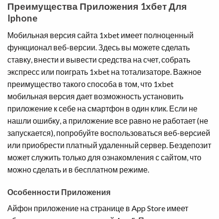
Преимущества Приложения 1хбет Для
Iphone
Мобильная версия сайта 1xbet имеет полноценный
функционал веб-версии. Здесь вы можете сделать
ставку, внести и вывести средства на счет, собрать
экспресс или поиграть 1xbet на тотализаторе. Важное
преимущество такого способа в том, что 1xbet
мобильная версия дает возможность установить
приложение к себе на смартфон в один клик. Если не
нашли ошибку, а приложение все равно не работает (не
запускается), попробуйте воспользоваться веб-версией
или приобрести платный удаленный сервер. Бездепозит
может служить только для ознакомления с сайтом, что
можно сделать и в бесплатном режиме.
Особенности Приложения
Айфон приложение на странице в App Store имеет