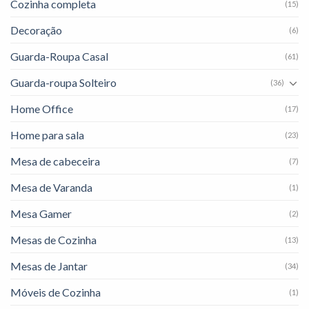
Cozinha completa
(15)
Decoração
(6)
Guarda-Roupa Casal
(61)
Guarda-roupa Solteiro
(36)
Home Office
(17)
Home para sala
(23)
Mesa de cabeceira
(7)
Mesa de Varanda
(1)
Mesa Gamer
(2)
Mesas de Cozinha
(13)
Mesas de Jantar
(34)
Móveis de Cozinha
(1)