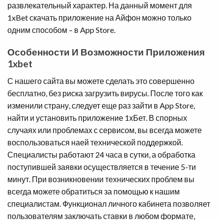
развлекательный характер. На данный момент для
1xBet скачать приложение на Айфон можно только
одним способом – в App Store.
Особенности И Возможности Приложения
1xbet
С нашего сайта вы можете сделать это совершенно
бесплатно, без риска загрузить вирусы. После того как
изменили страну, следует еще раз зайти в App Store,
найти и установить приложение 1хБет. В спорных
случаях или проблемах с сервисом, вы всегда можете
воспользоваться наей технической поддержкой.
Специалисты работают 24 часа в сутки, а обработка
поступившей заявки осуществляется в течение 5-ти
минут. При возникновении технических проблем вы
всегда можете обратиться за помощью к нашим
специалистам. Функционал личного кабинета позволяет
пользователям заключать ставки в любом формате,