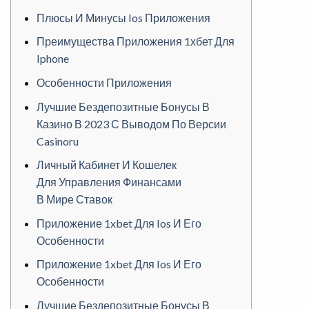
Плюсы И Минусы Ios Приложения
Преимущества Приложения 1хбет Для
Iphone
Особенности Приложения
Лучшие Бездепозитные Бонусы В
Казино В 2023 С Выводом По Версии
Casinoru
Личный Кабинет И Кошелек
Для Управления Финансами
В Мире Ставок
Приложение 1xbet Для Ios И Его
Особенности
Приложение 1xbet Для Ios И Его
Особенности
Лучшие Бездепозитные Бонусы В