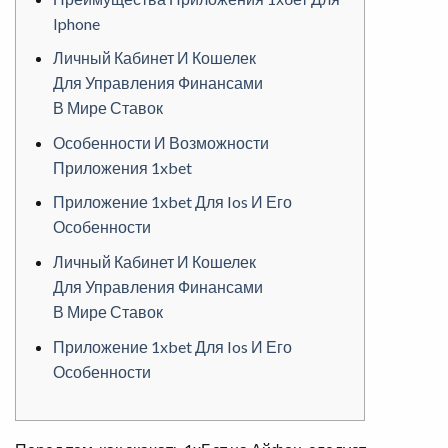
Iphone
Личный Кабинет И Кошелек
Для Управления Финансами
В Мире Ставок
Особенности И Возможности
Приложения 1xbet
Приложение 1xbet Для Ios И Его
Особенности
Личный Кабинет И Кошелек
Для Управления Финансами
В Мире Ставок
Приложение 1xbet Для Ios И Его
Особенности