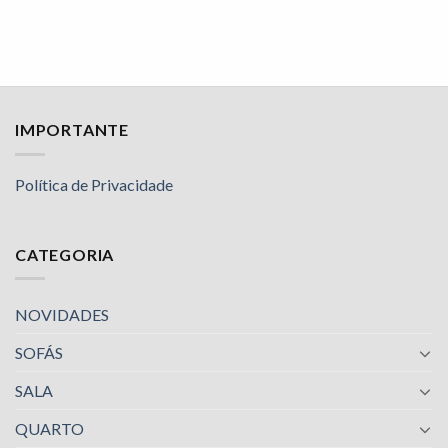
IMPORTANTE
Política de Privacidade
CATEGORIA
NOVIDADES
SOFÁS
SALA
QUARTO