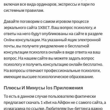
включая все вида ординаров, экспрессы и пари по
системным правилам.
Давайте поговорим о самом игровом процессе
зеркального сайта 1XBET. Ваш вопрос психологу, и
ответы на него будут опубликованы на сайте в разделе
Online консультации. На указанный ящик электронной
почты, вы получите уведомление о бесплатной
консультации психолога онлайн в виде ответа на ваш
вопрос. На нашем сайте вы можете задать вопрос
психологу и получить консультацию онлайн бесплатно.
На вопросы отвечают профессиональные психологи,
имеющие высшее психологическое образование.
Плюсы И Минусы Ios Приложения
То есть в данном случае пользователю фактически
предлагают скачать 1 xBet на Айфон не с самого сайта, а
из магазина по ссылке. Любителям live-беттинга важно