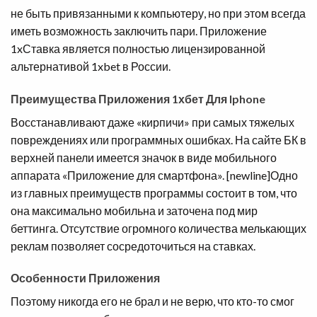
не быть привязанными к компьютеру, но при этом всегда
иметь возможность заключить пари. Приложение
1xСтавка является полностью лицензированной
альтернативой 1xbet в России.
Преимущества Приложения 1хбет Для Iphone
Восстанавливают даже «кирпичи» при самых тяжелых
повреждениях или программных ошибках. На сайте БК в
верхней панели имеется значок в виде мобильного
аппарата «Приложение для смартфона». [newline]Одно
из главных преимуществ программы состоит в том, что
она максимально мобильна и заточена под мир
беттинга. Отсутствие огромного количества мелькающих
реклам позволяет сосредоточиться на ставках.
Особенности Приложения
Поэтому никогда его не брал и не верю, что кто-то смог