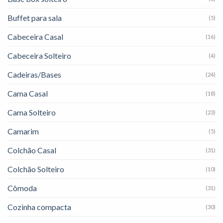
Buffet para sala
(5)
Cabeceira Casal
(16)
Cabeceira Solteiro
(4)
Cadeiras/Bases
(24)
Cama Casal
(18)
Cama Solteiro
(23)
Camarim
(5)
Colchão Casal
(31)
Colchão Solteiro
(10)
Cômoda
(31)
Cozinha compacta
(30)