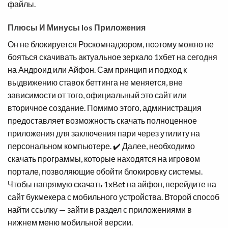
файлы.
Плюсы И Минусы Ios Приложения
Он не блокируется Роскомнадзором, поэтому можно не
бояться скачивать актуальное зеркало 1хбет на сегодня
на Андроид или Айфон. Сам принцип и подход к
выдвижению ставок беттинга не меняется, вне
зависимости от того, официальный это сайт или
вторичное создание. Помимо этого, администрация
предоставляет возможность скачать полноценное
приложения для заключения пари через утилиту на
персональном компьютере. ✔️ Далее, необходимо
скачать программы, которые находятся на игровом
портале, позволяющие обойти блокировку системы.
Чтобы напрямую скачать 1xBet на айфон, перейдите на
сайт букмекера с мобильного устройства. Второй способ
найти ссылку — зайти в раздел с приложениями в
нижнем меню мобильной версии.