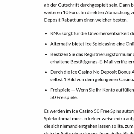
ab der Gutschrift durchgespielt sein. Dann 
weiteren 10 Euro. Im direkten Abmachung zu
Deposit Rabatt um einen welcher besten.
RNG sorgt für die Unvorhersehbarkeit d
Alternativ bietet Ice Spielcasino eine Onl
Bestizen Sie das Registrierungsformular
erhaltene Bestätigungs-E-Mail verifizier
Durch die Ice Casino No Deposit Bonus A
selbst 1 Bild von dem gelungenen Casin
Freispiele — Wenn Sie Ihr Konto auffüllen 
50 Freispiele.
Es werden im Ice Casino 50 Free Spins autom
Spielautomat muss in keiner weise extra aufg
die sich niemand entgehen lassen sollte, zum
sich das Seite ohne eigenes finanzielles Ris