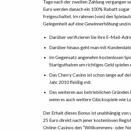
Tage nach der zweiten Zahlung vergangen sein
Euro werden danach ein 100% Rabatt sogar 2
freigeschaltet. Im rahmen (von) den Spielau
Gelegenheit auf eine Gewinnerhöhung und/od
Darüber verifizieren Sie Ihre E-Mail-Adre
Darüber hinaus geht man mit Kundendaten
Im Gegensatz angenehm kostenlosen Spi
Startguthaben um richtiges Geld spielen 
Das Cherry Casino ist schon lange auf de
Jahr 2010 fleißig mit.
Des weiteren aus betrieblichen Gründen i
wenn es auch weitere Glücksspiele wie L
Der Erhalt dieses Bonus ist unabhängig von v
25 Euro direkt nach jener kostenlosen Regi
Online-Casinos den “Willkommens- oder Neu