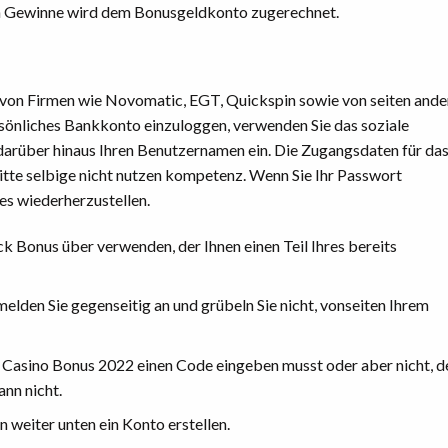
ten Gewinne wird dem Bonusgeldkonto zugerechnet.
 von Firmen wie Novomatic, EGT, Quickspin sowie von seiten ande
rsönliches Bankkonto einzuloggen, verwenden Sie das soziale
arüber hinaus Ihren Benutzernamen ein. Die Zugangsdaten für da
ritte selbige nicht nutzen kompetenz. Wenn Sie Ihr Passwort
es wiederherzustellen.
 Bonus über verwenden, der Ihnen einen Teil Ihres bereits
melden Sie gegenseitig an und grübeln Sie nicht, vonseiten Ihrem
Casino Bonus 2022 einen Code eingeben musst oder aber nicht, d
ann nicht.
 weiter unten ein Konto erstellen.