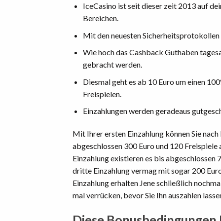
IceCasino ist seit dieser zeit 2013 auf d
Bereichen.
Mit den neuesten Sicherheitsprotokollen 
Wie hoch das Cashback Guthaben tagesaktu
gebracht werden.
Diesmal geht es ab 10 Euro um einen 100
Freispielen.
Einzahlungen werden geradeaus gutgesch
Mit Ihrer ersten Einzahlung können Sie nach
abgeschlossen 300 Euro und 120 Freispiele a
Einzahlung existieren es bis abgeschlossen 
dritte Einzahlung vermag mit sogar 200 Euro
Einzahlung erhalten Jene schließlich nochma
mal verrücken, bevor Sie Ihn auszahlen lasse
Diese Bonusbedingungen 