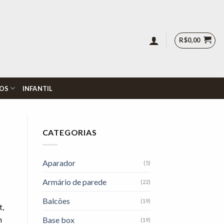
R$
0,00
OS
INFANTIL
CATEGORIAS
Aparador
(5)
Armário de parede
(22)
Balcões
(19)
t,
n
Base box
(19)