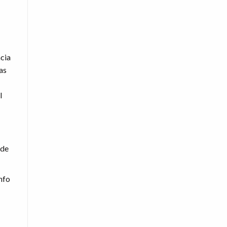
ncia
as
l
 de
unfo