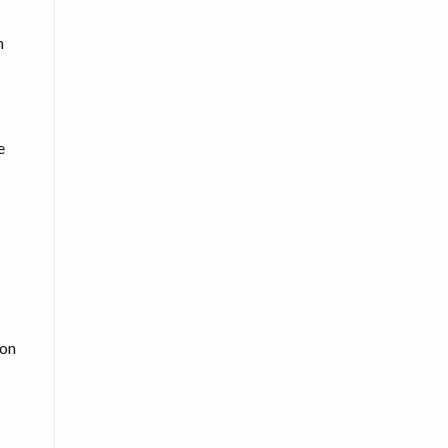
n
e
con