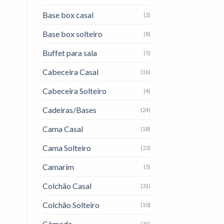
Base box casal
(2)
Base box solteiro
(8)
Buffet para sala
(5)
Cabeceira Casal
(16)
Cabeceira Solteiro
(4)
Cadeiras/Bases
(24)
Cama Casal
(18)
Cama Solteiro
(23)
Camarim
(5)
Colchão Casal
(31)
Colchão Solteiro
(10)
Cômoda
(31)