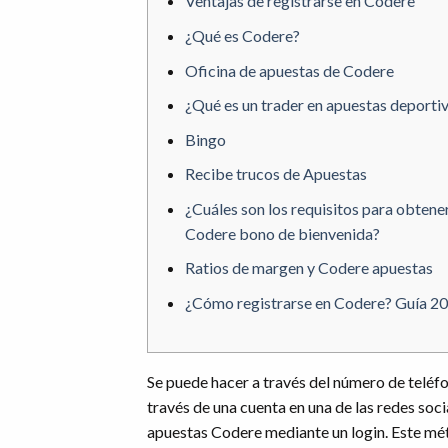
Ventajas de registrarse en Codere
¿Qué es Codere?
Oficina de apuestas de Codere
¿Qué es un trader en apuestas deporti
Bingo
Recibe trucos de Apuestas
¿Cuáles son los requisitos para obtener
Codere bono de bienvenida?
Ratios de margen y Codere apuestas
¿Cómo registrarse en Codere? Guía 2
Se puede hacer a través del número de teléfon
través de una cuenta en una de las redes soc
apuestas Codere mediante un login. Este métod