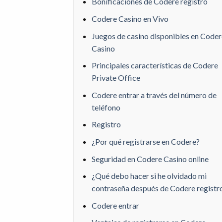
Bonificaciones de Codere registro
Codere Casino en Vivo
Juegos de casino disponibles en Coder
Casino
Principales características de Codere
Private Office
Codere entrar a través del número de
teléfono
Registro
¿Por qué registrarse en Codere?
Seguridad en Codere Casino online
¿Qué debo hacer si he olvidado mi
contraseña después de Codere registr
Codere entrar