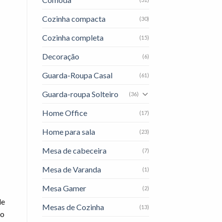
Cozinha compacta
(30)
Cozinha completa
(15)
Decoração
(6)
Guarda-Roupa Casal
(61)
Guarda-roupa Solteiro
(36)
Home Office
(17)
Home para sala
(23)
Mesa de cabeceira
(7)
Mesa de Varanda
(1)
Mesa Gamer
(2)
de
Mesas de Cozinha
(13)
io