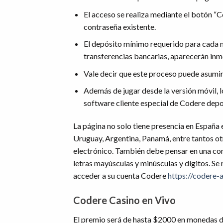
El acceso se realiza mediante el botón “Co
contraseña existente.
El depósito mínimo requerido para cada 
transferencias bancarias, aparecerán in
Vale decir que este proceso puede asumirs
Además de jugar desde la versión móvil, l
software cliente especial de Codere depo
La página no solo tiene presencia en España 
Uruguay, Argentina, Panamá, entre tantos ot
electrónico. También debe pensar en una co
letras mayúsculas y minúsculas y dígitos. Se
acceder a su cuenta Codere
https://codere-
Codere Casino en Vivo
El premio será de hasta $2000 en monedas de