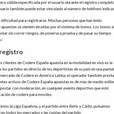
ico válida especificada por el usuario durante el registro completo
uario también puede estar vinculado al número de teléfono indica
a dificultad para registrarse. Muchas personas que han leído
 apuestas se sienten atraídas por el sistema de bonos. Los bonos a
star sin correr riesgos, de ponerse a prueba y de pasar su tiempo
/
.
registro
os clientes de Codere España apuesta en la modalidad en vivo es la
los partidos en directo de los deportistas de su país en una pantal
al mercado de Codere es América Latina, el operador también prest
ientes activos de Codere España apuestas es de más de medio milló
postar con moderación, en cualquier evento deportivo que esté
icación de codere para moviles.
imos la Liga Española, y el partido entre Betis y Cádiz, pulsamos
con todos los mercados y las cuotas del partido.