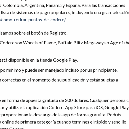
o, Colombia, Argentina, Panamá y España. Para las transacciones
 lista de sistemas de pago populares, incluyendo una gran selecció
g/como-retirar-puntos-de-codere/
.
ulsamos sobre el botón de Registro.
 Codere son Wheels of Flame, Buffalo Blitz Megaways o Age of th
está disponible en la tienda Google Play.
empo mínimo y puede ser manejado incluso por un principiante.
on correctas en el momento de su publicación y están sujetas a
o en forma de apuesta gratuita de 300 dólares. Cualquier persona 
 y utilizar la aplicación Codere. App Store para iOS, Google Play
e proporcionan la descarga de la app de forma gratuita. Podrás
 online de primera categoría cuando termines el rápido y sencillo
uenta Codere.