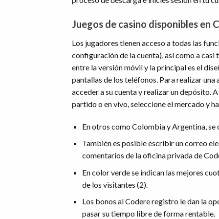
Juegos de casino disponibles en 
Los jugadores tienen acceso a todas las func
configuración de la cuenta), así como a casi
entre la versión móvil y la principal es el di
pantallas de los teléfonos. Para realizar una
acceder a su cuenta y realizar un depósito. A
partido o en vivo, seleccione el mercado y ha
En otros como Colombia y Argentina, se 
También es posible escribir un correo ele
comentarios de la oficina privada de Cod
En color verde se indican las mejores cuota
de los visitantes (2).
Los bonos al Codere registro le dan la op
pasar su tiempo libre de forma rentable.