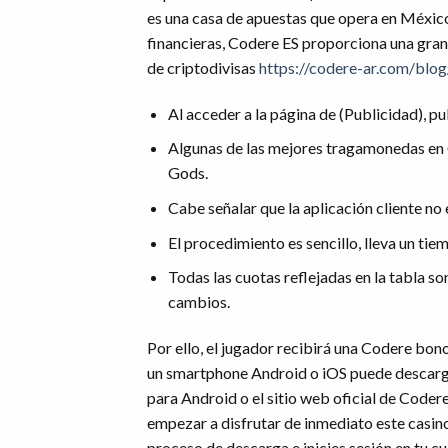
es una casa de apuestas que opera en Méxic
financieras, Codere ES proporciona una gran
de criptodivisas
https://codere-ar.com/blo
Al acceder a la página de (Publicidad), p
Algunas de las mejores tragamonedas en
Gods.
Cabe señalar que la aplicación cliente no 
El procedimiento es sencillo, lleva un ti
Todas las cuotas reflejadas en la tabla s
cambios.
Por ello, el jugador recibirá una Codere bon
un smartphone Android o iOS puede descargar
para Android o el sitio web oficial de Coder
empezar a disfrutar de inmediato este casino
proceso de descarga e inicies sesión en tu c