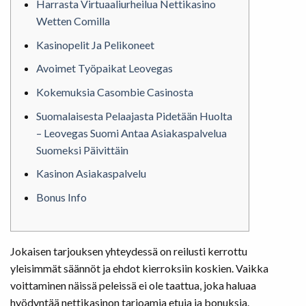
Harrasta Virtuaaliurheilua Nettikasino
Wetten Comilla
Kasinopelit Ja Pelikoneet
Avoimet Työpaikat Leovegas
Kokemuksia Casombie Casinosta
Suomalaisesta Pelaajasta Pidetään Huolta
– Leovegas Suomi Antaa Asiakaspalvelua
Suomeksi Päivittäin
Kasinon Asiakaspalvelu
Bonus Info
Jokaisen tarjouksen yhteydessä on reilusti kerrottu
yleisimmät säännöt ja ehdot kierroksiin koskien. Vaikka
voittaminen näissä peleissä ei ole taattua, joka haluaa
hyödyntää nettikasinon tarjoamia etuja ja bonuksia.