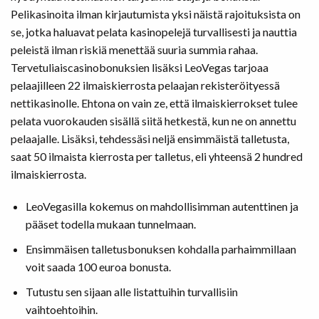
Pelikasinoita ilman kirjautumista yksi näistä rajoituksista on
se, jotka haluavat pelata kasinopelejä turvallisesti ja nauttia
peleistä ilman riskiä menettää suuria summia rahaa.
Tervetuliaiscasinobonuksien lisäksi LeoVegas tarjoaa
pelaajilleen 22 ilmaiskierrosta pelaajan rekisteröityessä
nettikasinolle. Ehtona on vain ze, että ilmaiskierrokset tulee
pelata vuorokauden sisällä siitä hetkestä, kun ne on annettu
pelaajalle. Lisäksi, tehdessäsi neljä ensimmäistä talletusta,
saat 50 ilmaista kierrosta per talletus, eli yhteensä 2 hundred
ilmaiskierrosta.
LeoVegasilla kokemus on mahdollisimman autenttinen ja
pääset todella mukaan tunnelmaan.
Ensimmäisen talletusbonuksen kohdalla parhaimmillaan
voit saada 100 euroa bonusta.
Tutustu sen sijaan alle listattuihin turvallisiin
vaihtoehtoihin.