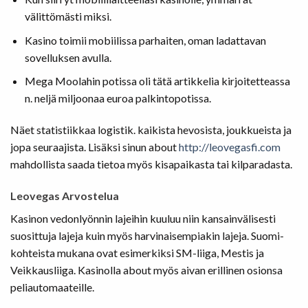
välittömästi miksi.
Kasino toimii mobiilissa parhaiten, oman ladattavan
sovelluksen avulla.
Mega Moolahin potissa oli tätä artikkelia kirjoitetteassa
n. neljä miljoonaa euroa palkintopotissa.
Näet statistiikkaa logistik. kaikista hevosista, joukkueista ja
jopa seuraajista. Lisäksi sinun about
http://leovegasfi.com
mahdollista saada tietoa myös kisapaikasta tai kilparadasta.
Leovegas Arvostelua
Kasinon vedonlyönnin lajeihin kuuluu niin kansainvälisesti
suosittuja lajeja kuin myös harvinaisempiakin lajeja. Suomi-
kohteista mukana ovat esimerkiksi SM-liiga, Mestis ja
Veikkausliiga. Kasinolla about myös aivan erillinen osionsa
peliautomaateille.