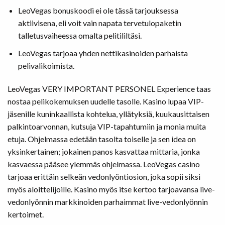
LeoVegas bonuskoodi ei ole tässä tarjouksessa
aktiivisena, eli voit vain napata tervetulopaketin
talletusvaiheessa omalta pelitililtäsi.
LeoVegas tarjoaa yhden nettikasinoiden parhaista
pelivalikoimista.
LeoVegas VERY IMPORTANT PERSONEL Experience taas
nostaa pelikokemuksen uudelle tasolle. Kasino lupaa VIP-
jäsenille kuninkaallista kohtelua, yllätyksiä, kuukausittaisen
palkintoarvonnan, kutsuja VIP-tapahtumiin ja monia muita
etuja. Ohjelmassa edetään tasolta toiselle ja sen idea on
yksinkertainen; jokainen panos kasvattaa mittaria, jonka
kasvaessa pääsee ylemmäs ohjelmassa. LeoVegas casino
tarjoaa erittäin selkeän vedonlyöntiosion, joka sopii siksi
myös aloittelijoille. Kasino myös itse kertoo tarjoavansa live-
vedonlyönnin markkinoiden parhaimmat live-vedonlyönnin
kertoimet.