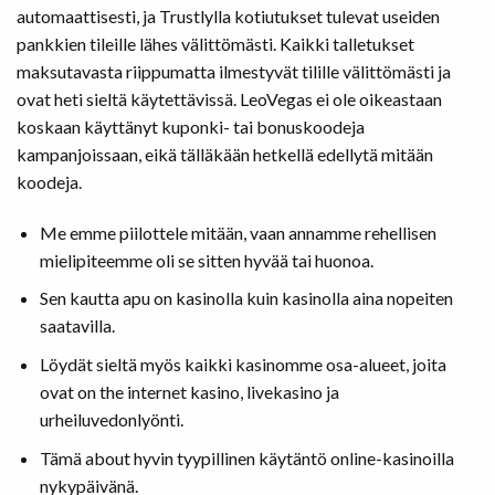
automaattisesti, ja Trustlylla kotiutukset tulevat useiden
pankkien tileille lähes välittömästi. Kaikki talletukset
maksutavasta riippumatta ilmestyvät tilille välittömästi ja
ovat heti sieltä käytettävissä. LeoVegas ei ole oikeastaan
koskaan käyttänyt kuponki- tai bonuskoodeja
kampanjoissaan, eikä tälläkään hetkellä edellytä mitään
koodeja.
Me emme piilottele mitään, vaan annamme rehellisen
mielipiteemme oli se sitten hyvää tai huonoa.
Sen kautta apu on kasinolla kuin kasinolla aina nopeiten
saatavilla.
Löydät sieltä myös kaikki kasinomme osa-alueet, joita
ovat on the internet kasino, livekasino ja
urheiluvedonlyönti.
Tämä about hyvin tyypillinen käytäntö online-kasinoilla
nykypäivänä.