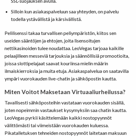
SSL-suojauksen avulla.
Silloin kun asiakaspalveluun saa yhteyden, on palvelu
todella ystävällistä ja kärsivällistä.
Pelilisenssi takaa turvallisen peliympäristön, kiitos sen
useiden sääntöjen ja ehtojen, joita lisensoitujen
nettikasinoiden tulee noudattaa. LeoVegas tarjoaa kaikille
pelaajilleen messeviä tarjouksia ja säännöllisiä promootioita,
joissa slottipelajaat saavat kouriinsa mielin määrin
ilmaiskierroksia ja muita etuja. Asiakaspalvelua on saatavilla
ympäri vuorokauden live-chatin ja sähköpostin kautta.
Miten Voitot Maksetaan Virtuaaliurheilussa?
Tavallisesti sähköposteihin vastataan vuorokauden sisällä,
joten nopeimmin vastaukset kysymyksiin saa chatin kautta.
LeoVegas pyrkii käsittelemään kaikki nostopyynnöt
välittömästi tai viimeistään vuorokauden kuluessa.
Pikatalletuksen tehneiden nostopyynnöt laitetaan maksuun