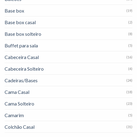
Base box
(19)
Base box casal
(2)
Base box solteiro
(8)
Buffet para sala
(5)
Cabeceira Casal
(16)
Cabeceira Solteiro
(4)
Cadeiras/Bases
(24)
Cama Casal
(18)
Cama Solteiro
(23)
Camarim
(5)
Colchão Casal
(31)