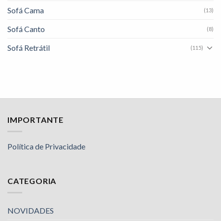
Sofá Cama
(13)
Sofá Canto
(8)
Sofá Retrátil
(115)
IMPORTANTE
Política de Privacidade
CATEGORIA
NOVIDADES