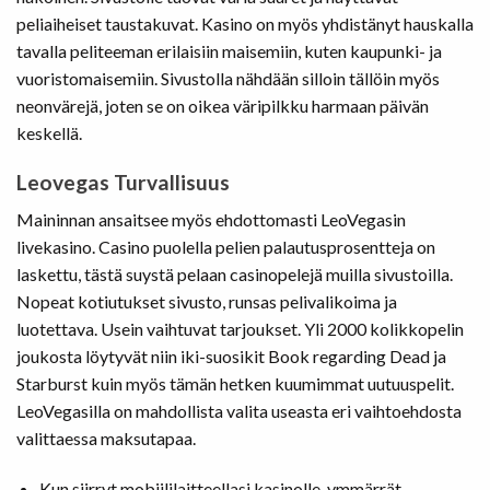
peliaiheiset taustakuvat. Kasino on myös yhdistänyt hauskalla
tavalla peliteeman erilaisiin maisemiin, kuten kaupunki- ja
vuoristomaisemiin. Sivustolla nähdään silloin tällöin myös
neonvärejä, joten se on oikea väripilkku harmaan päivän
keskellä.
Leovegas Turvallisuus
Maininnan ansaitsee myös ehdottomasti LeoVegasin
livekasino. Casino puolella pelien palautusprosentteja on
laskettu, tästä suystä pelaan casinopelejä muilla sivustoilla.
Nopeat kotiutukset sivusto, runsas pelivalikoima ja
luotettava. Usein vaihtuvat tarjoukset. Yli 2000 kolikkopelin
joukosta löytyvät niin iki-suosikit Book regarding Dead ja
Starburst kuin myös tämän hetken kuumimmat uutuuspelit.
LeoVegasilla on mahdollista valita useasta eri vaihtoehdosta
valittaessa maksutapaa.
Kun siirryt mobiililaitteellasi kasinolle, ymmärrät