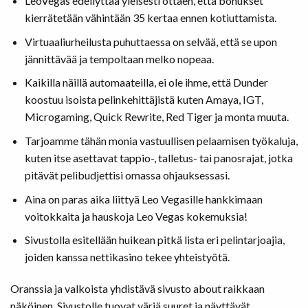
LeoVegas edellyttää yleisesti ottaen, että bonukset
kierrätetään vähintään 35 kertaa ennen kotiuttamista.
Virtuaaliurheilusta puhuttaessa on selvää, että se upon
jännittävää ja tempoltaan melko nopeaa.
Kaikilla näillä automaateilla, ei ole ihme, että Dunder
koostuu isoista pelinkehittäjistä kuten Amaya, IGT,
Microgaming, Quick Rewrite, Red Tiger ja monta muuta.
Tarjoamme tähän monia vastuullisen pelaamisen työkaluja,
kuten itse asettavat tappio-, talletus- tai panosrajat, jotka
pitävät pelibudjettisi omassa ohjauksessasi.
Aina on paras aika liittyä Leo Vegasille hankkimaan
voitokkaita ja hauskoja Leo Vegas kokemuksia!
Sivustolla esitellään huikean pitkä lista eri pelintarjoajia,
joiden kanssa nettikasino tekee yhteistyötä.
Oranssia ja valkoista yhdistävä sivusto about raikkaan
näköinen. Sivustolle tuovat väriä suuret ja näyttävät