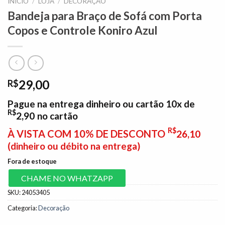
INÍCIO
/
LOJA
/
DECORAÇÃO
Bandeja para Braço de Sofá com Porta
Copos e Controle Koniro Azul
29,00
R$
Pague na entrega dinheiro ou cartão 10x de
R$
2,90
no cartão
R$
À VISTA COM 10% DE DESCONTO
26,10
(dinheiro ou débito na entrega)
Fora de estoque
CHAME NO WHATZAPP
SKU:
24053405
Categoria:
Decoração