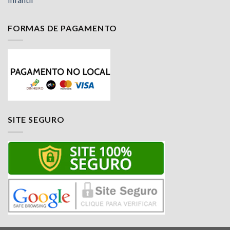
FORMAS DE PAGAMENTO
Nossa equipe de suporte ao cliente está aqui
para responder às suas perguntas. Pergunte-
nos qualquer coisa!
Luciana
SITE SEGURO
Olá! Em que posso ajudar?
Available
Jailson
Olá! Em que posso ajudar?
Available
Luciana
Olá! Em que posso ajudar?
Available