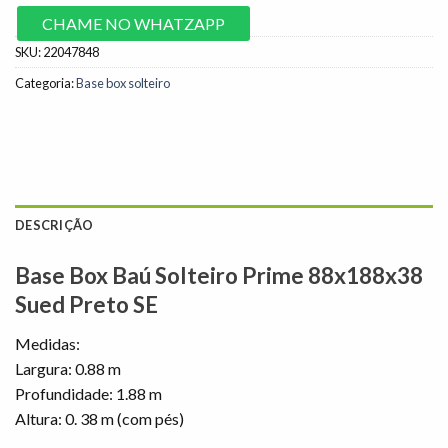
CHAME NO WHATZAPP
SKU:
22047848
Categoria:
Base box solteiro
DESCRIÇÃO
Base Box Baú Solteiro Prime 88x188x38
Sued Preto SE
Medidas:
Largura: 0.88 m
Profundidade: 1.88 m
Altura: 0. 38 m (com pés)