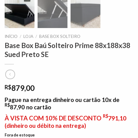
INÍCIO
/
LOJA
/
BASE BOX SOLTEIRO
Base Box Baú Solteiro Prime 88x188x38
Sued Preto SE
879,00
R$
Pague na entrega dinheiro ou cartão 10x de
R$
87,90
no cartão
R$
À VISTA COM 10% DE DESCONTO
791,10
(dinheiro ou débito na entrega)
Fora de estoque