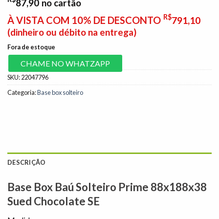
87,90
no cartão
R$
À VISTA COM 10% DE DESCONTO
791,10
(dinheiro ou débito na entrega)
Fora de estoque
CHAME NO WHATZAPP
SKU:
22047796
Categoria:
Base box solteiro
DESCRIÇÃO
Base Box Baú Solteiro Prime 88x188x38
Sued Chocolate SE