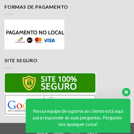
FORMAS DE PAGAMENTO
Nossa equipe de suporte ao cliente está aqui
para responder às suas perguntas. Pergunte-
nos qualquer coisa!
Luciana
SITE SEGURO
Olá! Em que posso ajudar?
Available
Jailson
Olá! Em que posso ajudar?
Available
Luciana
Olá! Em que posso ajudar?
Available