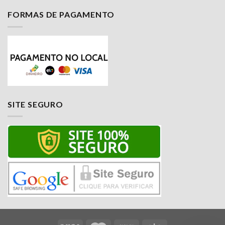
FORMAS DE PAGAMENTO
Nossa equipe de suporte ao cliente está aqui
para responder às suas perguntas. Pergunte-
nos qualquer coisa!
SITE SEGURO
Luciana
Olá! Em que posso ajudar?
Available
Jailson
Olá! Em que posso ajudar?
Available
Luciana
Olá! Em que posso ajudar?
Available