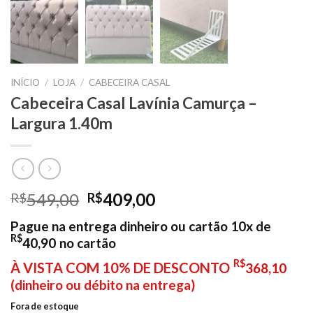
INÍCIO
/
LOJA
/
CABECEIRA CASAL
Cabeceira Casal Lavínia Camurça –
Largura 1.40m
O
O
549,00
409,00
R$
R$
preço
preço
Pague na entrega dinheiro ou cartão 10x de
original
atual
R$
40,90
no cartão
era:
é:
R$549,00.
R$409,00.
R$
À VISTA COM 10% DE DESCONTO
368,10
(dinheiro ou débito na entrega)
Fora de estoque