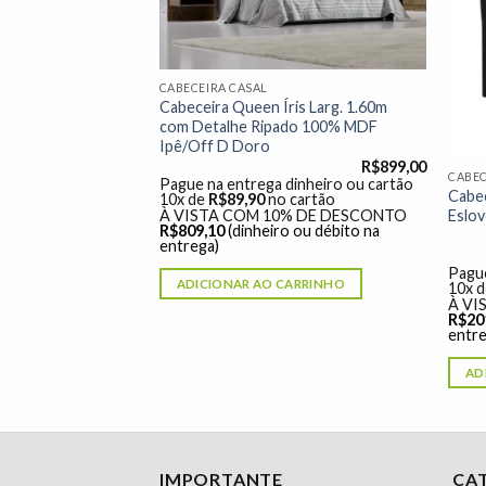
à lista de
à lista de
desejos"
desejos"
CABECEIRA CASAL
Cabeceira Queen Íris Larg. 1.60m
com Detalhe Ripado 100% MDF
Ipê/Off D Doro
R$
899,00
CABEC
Pague na entrega dinheiro ou cartão
tória Korino
Cabec
10x de
R$
89,90
no cartão
Eslov
À VISTA COM 10% DE DESCONTO
R$
809,10
(dinheiro ou débito na
entrega)
R$
399,00
dinheiro ou cartão
Pague
ADICIONAR AO CARRINHO
 cartão
10x 
% DE DESCONTO
À VI
o ou débito na
R$
20
entre
ARRINHO
AD
IMPORTANTE
CA