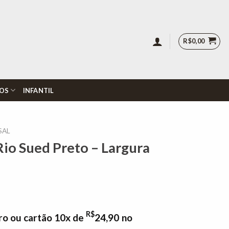
R$
0,00
OS
INFANTIL
SAL
Rio Sued Preto – Largura
R$
ro ou cartão 10x de
24,90
no