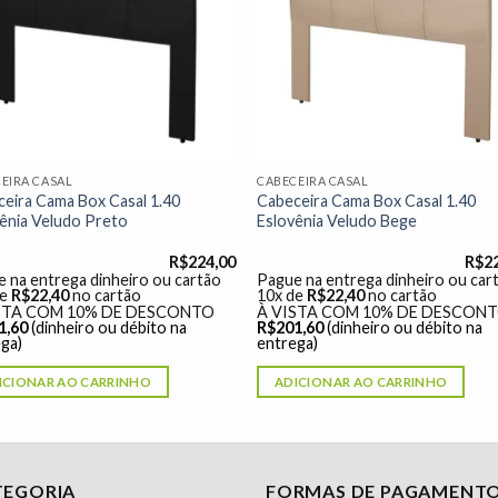
à lista de
à lista
desejos"
desej
EIRA CASAL
CABECEIRA CASAL
eira Cama Box Casal 1.40
Cabeceira Cama Box Casal 1.40
ênia Veludo Preto
Eslovênia Veludo Bege
R$
224,00
R$
2
 na entrega dinheiro ou cartão
Pague na entrega dinheiro ou car
de
R$
22,40
no cartão
10x de
R$
22,40
no cartão
STA COM 10% DE DESCONTO
À VISTA COM 10% DE DESCON
1,60
(dinheiro ou débito na
R$
201,60
(dinheiro ou débito na
ga)
entrega)
ICIONAR AO CARRINHO
ADICIONAR AO CARRINHO
TEGORIA
FORMAS DE PAGAMENT