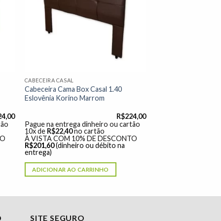
 de
à lista de
os"
desejos"
CABECEIRA CASAL
Cabeceira Cama Box Casal 1.40
Eslovênia Korino Marrom
24,00
R$
224,00
tão
Pague na entrega dinheiro ou cartão
10x de
R$
22,40
no cartão
TO
À VISTA COM 10% DE DESCONTO
R$
201,60
(dinheiro ou débito na
entrega)
ADICIONAR AO CARRINHO
O
SITE SEGURO