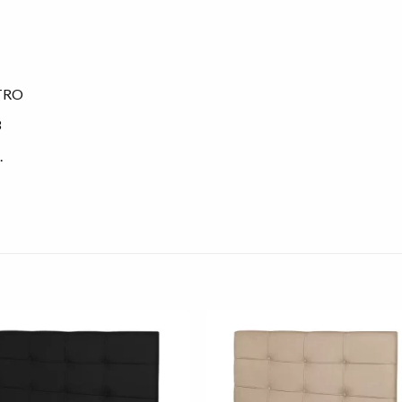
ETRO
8
.
Adicionar
Adicio