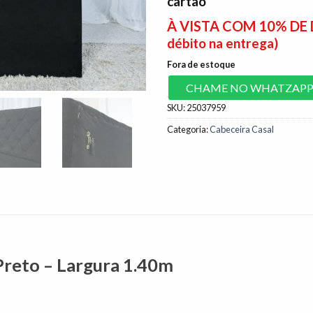
cartão
À VISTA COM 10% D
débito na entrega)
Fora de estoque
CHAME NO WHATZAP
SKU:
25037959
Categoria:
Cabeceira Casal
Preto – Largura 1.40m