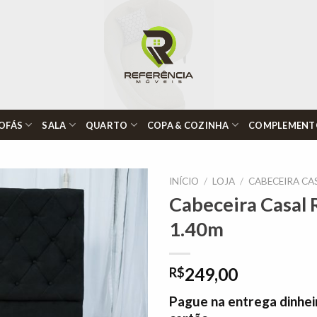
OFÁS
SALA
QUARTO
COPA & COZINHA
COMPLEMENT
INÍCIO
/
LOJA
/
CABECEIRA CA
Cabeceira Casal 
1.40m
Adicionar
à lista de
desejos"
249,00
R$
Pague na entrega dinhei